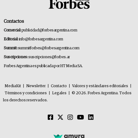
Contactos
Comercial:
publicidad@forbesargentina.com
Editorial:
info@forbesargentina.com
Summit:
summitforbes@forbesargentina.com
Suscripciones:
suscripciones@forbes.ar
Forbes Argentina es publicada por HT Media SA.
MediaKit
|
Newsletter
|
Contacto
|
Valores y estándares editoriales
|
Términos y condiciones
|
Legales
|
© 2026. Forbes Argentina. Todos
los derechos reservados.