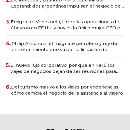
Legrand: dos argentinos impulsan el negocio del
wellness deportivo y el cuidado corporal
3.
Emigró de Venezuela, lideró las operaciones de
Chevron en EE.UU. y hoy es la única mujer CEO en
Vaca Muerta
4.
Philip Anschutz, el magnate petrolero y rey del
entretenimiento que va por la licitación de
Tecnópolis junto a Fénix
5.
El nuevo lujo corporativo: por qué en Perú los
viajes de negocios dejan de ser reuniones para
convertirse en experiencias transformadoras
6.
Del turismo masivo a los viajes por experiencias:
cómo cambia el negocio de la asistencia al viajero