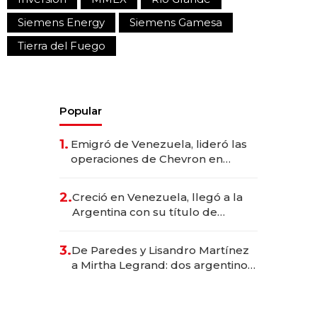
Siemens Energy
Siemens Gamesa
Tierra del Fuego
Popular
1.
Emigró de Venezuela, lideró las
operaciones de Chevron en
EE.UU. y hoy es la única mujer
CEO en Vaca Muerta
2.
Creció en Venezuela, llegó a la
Argentina con su título de
abogado y construyó un imperio
gastronómico que revoluciona
3.
De Paredes y Lisandro Martínez
las marcas "fast premium"
a Mirtha Legrand: dos argentinos
impulsan el negocio del wellness
deportivo y el cuidado corporal