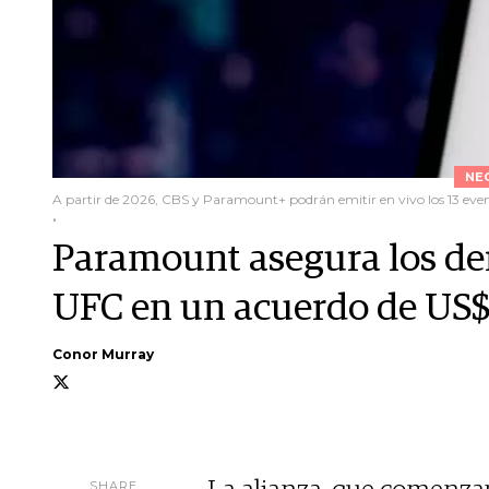
NE
A partir de 2026, CBS y Paramount+ podrán emitir en vivo los 13 eve
.
Paramount asegura los der
UFC en un acuerdo de US$
Conor Murray
SHARE