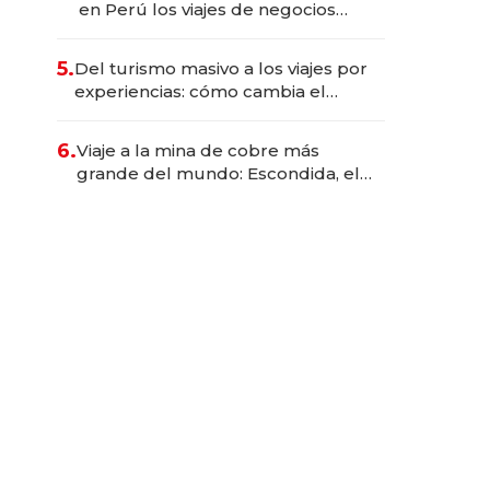
en Perú los viajes de negocios
dejan de ser reuniones para
convertirse en experiencias
5.
Del turismo masivo a los viajes por
transformadoras
experiencias: cómo cambia el
negocio de la asistencia al viajero
6.
Viaje a la mina de cobre más
grande del mundo: Escondida, el
gigante chileno que exporta US$
14.000 millones anuales