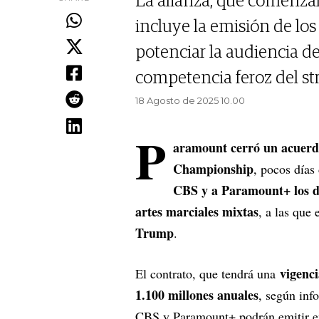
La alianza, que comenzar
incluye la emisión de l
potenciar la audiencia d
competencia feroz del st
18 Agosto de 2025 10.00
P
aramount cerró un acuerdo
Championship
, pocos días
CBS y a Paramount+ los de
artes marciales mixtas
, a las que
Trump
.
vigenci
El contrato, que tendrá una
1.100 millones anuales
, según in
CBS y Paramount+ podrán emitir en