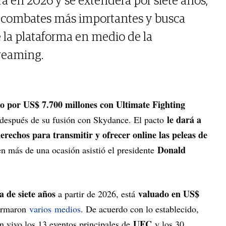
á en 2026 y se extenderá por siete años,
os combates más importantes y busca
e la plataforma en medio de la
reaming.
 por US$ 7.700 millones con Ultimate Fighting
le dará a
 después de su fusión con Skydance. El pacto
rechos para transmitir y ofrecer online las peleas de
Donald
 en más de una ocasión asistió el presidente
a de siete años
valuado en US$
a partir de 2026, está
formaron
varios
medios
. De acuerdo con lo establecido,
UFC
 vivo los 13 eventos principales de
y los 30