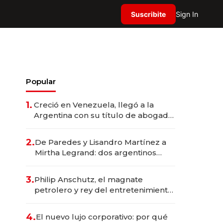
Suscribite
Sign In
Popular
1.
Creció en Venezuela, llegó a la
Argentina con su título de abogado
y construyó un imperio
gastronómico que revoluciona las
2.
De Paredes y Lisandro Martínez a
marcas "fast premium"
Mirtha Legrand: dos argentinos
impulsan el negocio del wellness
deportivo y el cuidado corporal
3.
Philip Anschutz, el magnate
petrolero y rey del entretenimiento
que va por la licitación de
Tecnópolis junto a Fénix
4.
El nuevo lujo corporativo: por qué