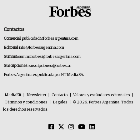
Contactos
Comercial:
publicidad@forbesargentina.com
Editorial:
info@forbesargentina.com
Summit:
summitforbes@forbesargentina.com
Suscripciones:
suscripciones@forbes.ar
Forbes Argentina es publicada por HT Media SA.
MediaKit
|
Newsletter
|
Contacto
|
Valores y estándares editoriales
|
Términos y condiciones
|
Legales
|
© 2026. Forbes Argentina. Todos
los derechos reservados.