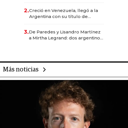
EE.UU. y hoy es la única mujer
CEO en Vaca Muerta
2.
Creció en Venezuela, llegó a la
Argentina con su título de
abogado y construyó un imperio
gastronómico que revoluciona
3.
De Paredes y Lisandro Martínez
las marcas "fast premium"
a Mirtha Legrand: dos argentinos
impulsan el negocio del wellness
deportivo y el cuidado corporal
Más noticias