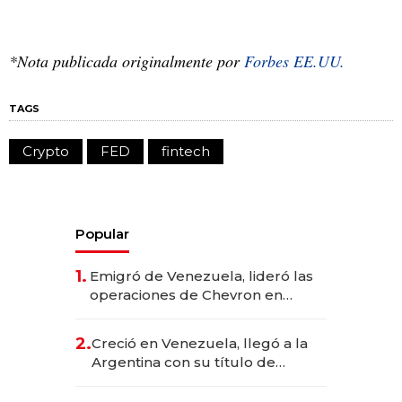
*Nota publicada originalmente por
Forbes EE.UU.
TAGS
Crypto
FED
fintech
Popular
1.
Emigró de Venezuela, lideró las
operaciones de Chevron en
EE.UU. y hoy es la única mujer
CEO en Vaca Muerta
2.
Creció en Venezuela, llegó a la
Argentina con su título de
abogado y construyó un imperio
gastronómico que revoluciona