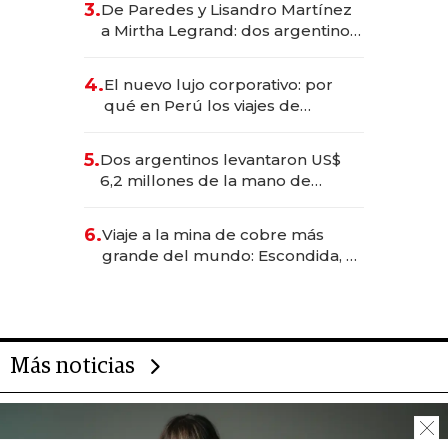
3.
De Paredes y Lisandro Martínez
las marcas "fast premium"
a Mirtha Legrand: dos argentinos
impulsan el negocio del wellness
deportivo y el cuidado corporal
4.
El nuevo lujo corporativo: por
qué en Perú los viajes de
negocios dejan de ser reuniones
para convertirse en experiencias
5.
Dos argentinos levantaron US$
transformadoras
6,2 millones de la mano de
Rauch, Englebienne y Woloski
6.
Viaje a la mina de cobre más
grande del mundo: Escondida, el
gigante chileno que exporta US$
14.000 millones anuales
Más noticias