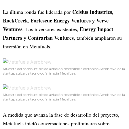
Celsius Industries
La última ronda fue liderada por
,
RockCreek
Fortescue Energy Ventures
Verve
,
y
Ventures
Energy Impact
. Los inversores existentes,
Partners
Contrarian Ventures
y
, también ampliaron su
inversión en Metafuels.
Muestra del combustible de aviación sostenible electrónico Aerobrew, de la
startup suiza de tecnología limpia Metafuels.
Muestra del combustible de aviación sostenible electrónico Aerobrew, de la
startup suiza de tecnología limpia Metafuels.
A medida que avanza la fase de desarrollo del proyecto,
Metafuels inició conversaciones preliminares sobre