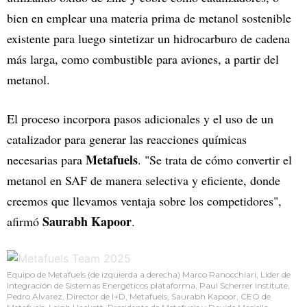
bien en emplear una materia prima de metanol sostenible
existente para luego sintetizar un hidrocarburo de cadena
más larga, como combustible para aviones, a partir del
metanol.
El proceso incorpora pasos adicionales y el uso de un
catalizador para generar las reacciones químicas
Metafuels
necesarias para
. "Se trata de cómo convertir el
metanol en SAF de manera selectiva y eficiente, donde
creemos que llevamos ventaja sobre los competidores",
Saurabh Kapoor
afirmó
.
Equipo de Metafuels (de izquierda a derecha) Marco Ranocchiari, Líder de
Integración de Sistemas Energéticos plataforma, Paul Scherrer Institute,
Pedro Alvarez, Director de I+D, Metafuels, Saurabh Kapoor, CEO de