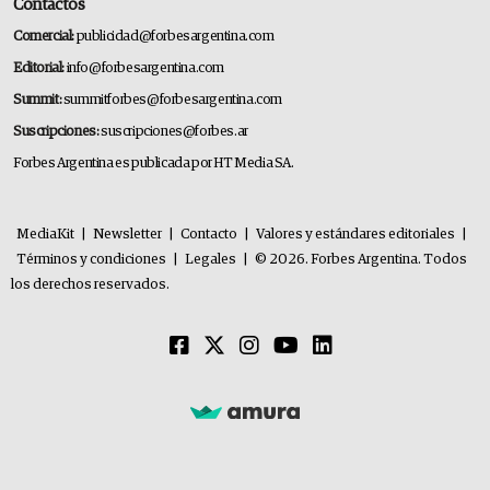
Contactos
Comercial:
publicidad@forbesargentina.com
Editorial:
info@forbesargentina.com
Summit:
summitforbes@forbesargentina.com
Suscripciones:
suscripciones@forbes.ar
Forbes Argentina es publicada por HT Media SA.
MediaKit
|
Newsletter
|
Contacto
|
Valores y estándares editoriales
|
Términos y condiciones
|
Legales
|
© 2026. Forbes Argentina. Todos
los derechos reservados.