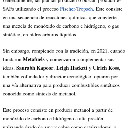
Generalmente, las plantas producen o buscan producir e-
SAFs utilizando el proceso
Fischer-Tropsch
. Este consiste
en una secuencia de reacciones químicas que convierte
una mezcla de monóxido de carbono e hidrógeno, o gas
sintético, en hidrocarburos líquidos.
Sin embargo, rompiendo con la tradición, en 2021, cuando
Metafuels
fundaron
y comenzaron a implementar sus
Saurabh Kapoor
Leigh Hackett
Ulrich Koss
ideas,
,
y
,
también cofundador y director tecnológico, optaron por
una vía alternativa para producir combustibles sintéticos
conocida como síntesis de metanol.
Este proceso consiste en producir metanol a partir de
monóxido de carbono e hidrógeno a alta presión,
utilizando óxido de zinc y cobre como catalizadores, o