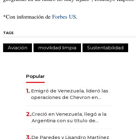
*Con información de
Forbes US
.
TAGS
Aviación
movilidad limpia
Sustentabilidad
Popular
1.
Emigró de Venezuela, lideró las
operaciones de Chevron en
EE.UU. y hoy es la única mujer
CEO en Vaca Muerta
2.
Creció en Venezuela, llegó a la
Argentina con su título de
abogado y construyó un imperio
gastronómico que revoluciona
3.
De Paredes y Lisandro Martínez