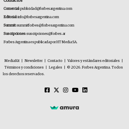
Contactos
Comercial:
publicidad@forbesargentina.com
Editorial:
info@forbesargentina.com
Summit:
summitforbes@forbesargentina.com
Suscripciones:
suscripciones@forbes.ar
Forbes Argentina es publicada por HT Media SA.
MediaKit
|
Newsletter
|
Contacto
|
Valores y estándares editoriales
|
Términos y condiciones
|
Legales
|
© 2026. Forbes Argentina. Todos
los derechos reservados.