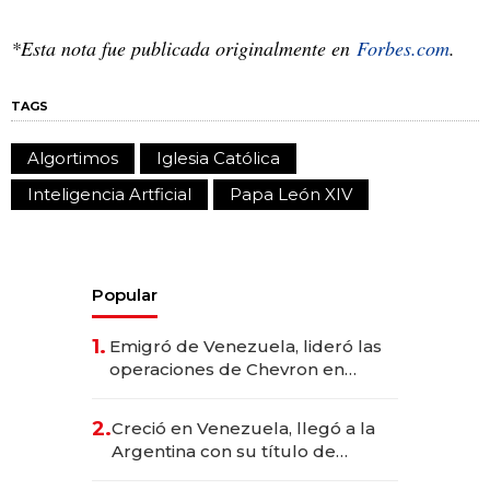
*Esta nota fue publicada originalmente en
Forbes.com
.
TAGS
Algortimos
Iglesia Católica
Inteligencia Artficial
Papa León XIV
Popular
1.
Emigró de Venezuela, lideró las
operaciones de Chevron en
EE.UU. y hoy es la única mujer
CEO en Vaca Muerta
2.
Creció en Venezuela, llegó a la
Argentina con su título de
abogado y construyó un imperio