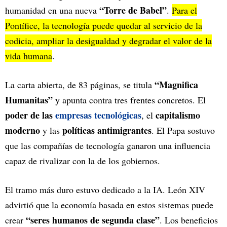
“Torre de Babel”
humanidad en una nueva
.
Para el
Pontífice, la tecnología puede quedar al servicio de la
codicia, ampliar la desigualdad y degradar el valor de la
vida humana
.
“Magnifica
La carta abierta, de 83 páginas, se titula
Humanitas”
y apunta contra tres frentes concretos. El
poder de las
empresas tecnológicas
capitalismo
, el
moderno
políticas antimigrantes
y las
. El Papa sostuvo
que las compañías de tecnología ganaron una influencia
capaz de rivalizar con la de los gobiernos.
El tramo más duro estuvo dedicado a la IA. León XIV
advirtió que la economía basada en estos sistemas puede
“seres humanos de segunda clase”
crear
. Los beneficios