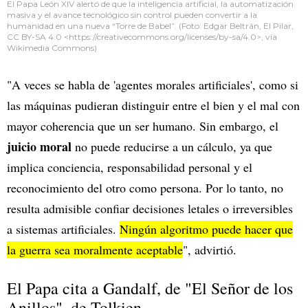
El Papa León XIV alertó de que la inteligencia artificial, la automatización
masiva y el avance tecnológico sin control pueden convertir a la
humanidad en una nueva “Torre de Babel”. (Foto: Edgar Beltrán, El Pilar,
CC BY-SA 4.0 <https://creativecommons.org/licenses/by-sa/4.0>, via
Wikimedia Commons)
"A veces se habla de 'agentes morales artificiales', como si
las máquinas pudieran distinguir entre el bien y el mal con
mayor coherencia que un ser humano. Sin embargo, el
juicio moral
no puede reducirse a un cálculo, ya que
implica conciencia, responsabilidad personal y el
reconocimiento del otro como persona. Por lo tanto, no
resulta admisible confiar decisiones letales o irreversibles
a sistemas artificiales.
Ningún algoritmo puede hacer que
la guerra sea moralmente aceptable
", advirtió.
El Papa cita a Gandalf, de "El Señor de los
Anillos", de Tolkien