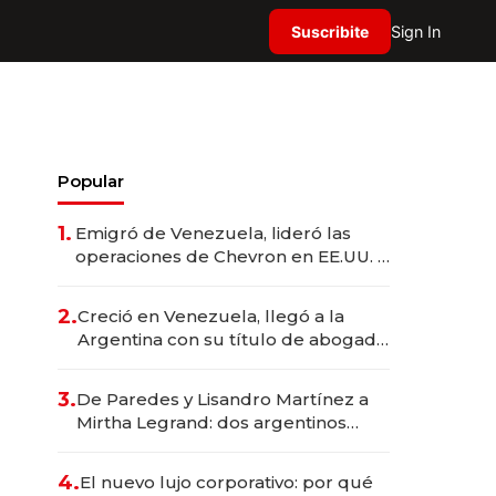
Suscribite
Sign In
Popular
1.
Emigró de Venezuela, lideró las
operaciones de Chevron en EE.UU. y
hoy es la única mujer CEO en Vaca
Muerta
2.
Creció en Venezuela, llegó a la
Argentina con su título de abogado
y construyó un imperio
gastronómico que revoluciona las
3.
De Paredes y Lisandro Martínez a
marcas "fast premium"
Mirtha Legrand: dos argentinos
impulsan el negocio del wellness
deportivo y el cuidado corporal
4.
El nuevo lujo corporativo: por qué