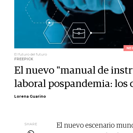
NE
El futuro del futuro
FREEPICK
El nuevo "manual de inst
laboral pospandemia: los 
Lorena Guarino
SHARE
El nuevo escenario mundi