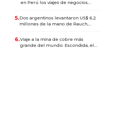
en Perú los viajes de negocios
dejan de ser reuniones para
convertirse en experiencias
5.
Dos argentinos levantaron US$ 6,2
transformadoras
millones de la mano de Rauch,
Englebienne y Woloski
6.
Viaje a la mina de cobre más
grande del mundo: Escondida, el
gigante chileno que exporta US$
14.000 millones anuales