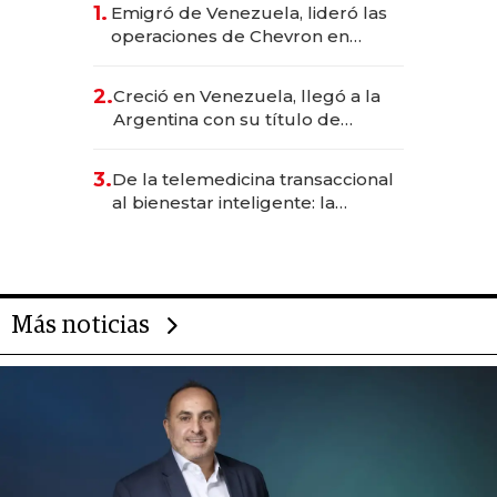
1.
Emigró de Venezuela, lideró las
operaciones de Chevron en
EE.UU. y hoy es la única mujer
CEO en Vaca Muerta
2.
Creció en Venezuela, llegó a la
Argentina con su título de
abogado y construyó un imperio
gastronómico que revoluciona
3.
De la telemedicina transaccional
las marcas "fast premium"
al bienestar inteligente: la
evolución de doc24 para
transformar a las organizaciones
Más noticias