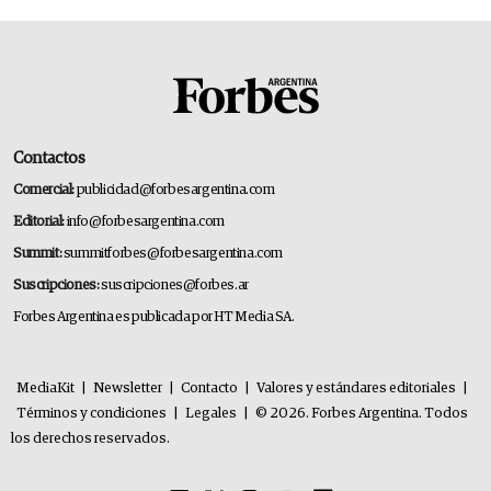
Contactos
Comercial:
publicidad@forbesargentina.com
Editorial:
info@forbesargentina.com
Summit:
summitforbes@forbesargentina.com
Suscripciones:
suscripciones@forbes.ar
Forbes Argentina es publicada por HT Media SA.
MediaKit
|
Newsletter
|
Contacto
|
Valores y estándares editoriales
|
Términos y condiciones
|
Legales
|
© 2026. Forbes Argentina. Todos
los derechos reservados.