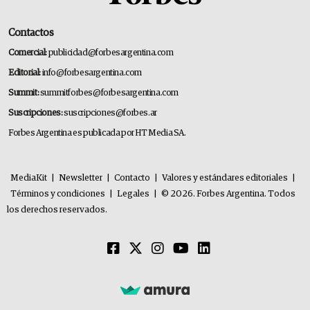
Contactos
Comercial:
publicidad@forbesargentina.com
Editorial:
info@forbesargentina.com
Summit:
summitforbes@forbesargentina.com
Suscripciones:
suscripciones@forbes.ar
Forbes Argentina es publicada por HT Media SA.
MediaKit
|
Newsletter
|
Contacto
|
Valores y estándares editoriales
|
Términos y condiciones
|
Legales
|
© 2026. Forbes Argentina. Todos
los derechos reservados.