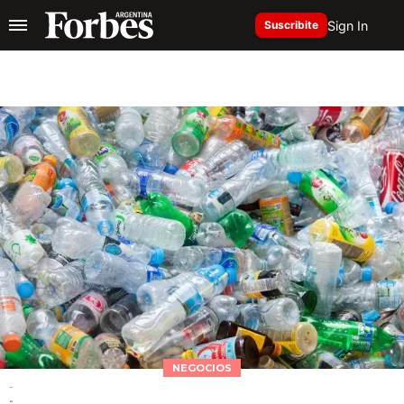
Sign In
Suscribite
NEGOCIOS
-
-