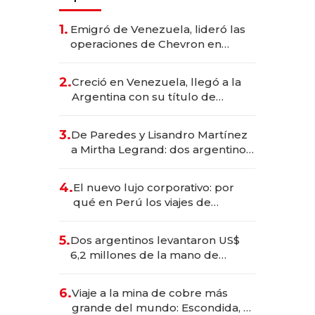
1.
Emigró de Venezuela, lideró las
operaciones de Chevron en
EE.UU. y hoy es la única mujer
CEO en Vaca Muerta
2.
Creció en Venezuela, llegó a la
Argentina con su título de
abogado y construyó un imperio
gastronómico que revoluciona
3.
De Paredes y Lisandro Martínez
las marcas "fast premium"
a Mirtha Legrand: dos argentinos
impulsan el negocio del wellness
deportivo y el cuidado corporal
4.
El nuevo lujo corporativo: por
qué en Perú los viajes de
negocios dejan de ser reuniones
para convertirse en experiencias
5.
Dos argentinos levantaron US$
transformadoras
6,2 millones de la mano de
Rauch, Englebienne y Woloski
6.
Viaje a la mina de cobre más
grande del mundo: Escondida, el