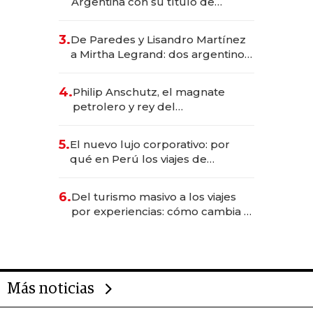
Argentina con su título de
abogado y construyó un imperio
gastronómico que revoluciona
3.
De Paredes y Lisandro Martínez
las marcas "fast premium"
a Mirtha Legrand: dos argentinos
impulsan el negocio del wellness
deportivo y el cuidado corporal
4.
Philip Anschutz, el magnate
petrolero y rey del
entretenimiento que va por la
licitación de Tecnópolis junto a
5.
El nuevo lujo corporativo: por
Fénix
qué en Perú los viajes de
negocios dejan de ser reuniones
para convertirse en experiencias
6.
Del turismo masivo a los viajes
transformadoras
por experiencias: cómo cambia el
negocio de la asistencia al viajero
Más noticias