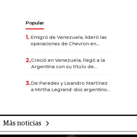
Popular
1.
Emigró de Venezuela, lideró las
operaciones de Chevron en
EE.UU. y hoy es la única mujer
CEO en Vaca Muerta
2.
Creció en Venezuela, llegó a la
Argentina con su título de
abogado y construyó un imperio
gastronómico que revoluciona
3.
De Paredes y Lisandro Martínez
las marcas "fast premium"
a Mirtha Legrand: dos argentinos
impulsan el negocio del wellness
deportivo y el cuidado corporal
Más noticias