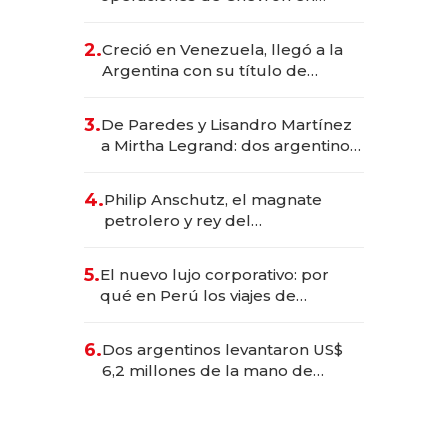
EE.UU. y hoy es la única mujer
CEO en Vaca Muerta
2.
Creció en Venezuela, llegó a la
Argentina con su título de
abogado y construyó un imperio
gastronómico que revoluciona
3.
De Paredes y Lisandro Martínez
las marcas "fast premium"
a Mirtha Legrand: dos argentinos
impulsan el negocio del wellness
deportivo y el cuidado corporal
4.
Philip Anschutz, el magnate
petrolero y rey del
entretenimiento que va por la
licitación de Tecnópolis junto a
5.
El nuevo lujo corporativo: por
Fénix
qué en Perú los viajes de
negocios dejan de ser reuniones
para convertirse en experiencias
6.
Dos argentinos levantaron US$
transformadoras
6,2 millones de la mano de
Rauch, Englebienne y Woloski