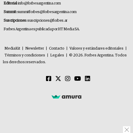
Editorial:
info@forbesargentina.com
Summit:
summitforbes@forbesargentina.com
Suscripciones:
suscripciones@forbes.ar
Forbes Argentina es publicada por HT Media SA.
MediaKit
|
Newsletter
|
Contacto
|
Valores y estándares editoriales
|
Términos y condiciones
|
Legales
|
© 2026. Forbes Argentina. Todos
los derechos reservados.