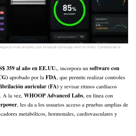
ocio más amplio, con la salud como eje central (Foto: Cortesía de la
S$ 359 al año en EE.UU.
software con
, incorpora un
ECG)
FDA
aprobado por la
, que permite realizar controles
fibrilación auricular (FA)
y revisar ritmos cardíacos
WHOOP Advanced Labs
. A la vez,
, en línea con
erpower
, les da a los usuarios acceso a pruebas amplias de
cadores metabólicos, hormonales, cardiovasculares y