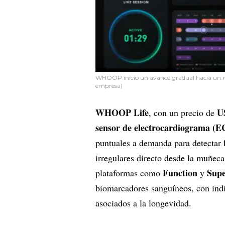
WHOOP inició un avance gradual hacia un neg
empresa)
WHOOP Life
U
, con un precio de
sensor de electrocardiograma (
puntuales a demanda para detectar
irregulares directo desde la muñeca
Function
Sup
plataformas como
y
biomarcadores sanguíneos, con indi
asociados a la longevidad.