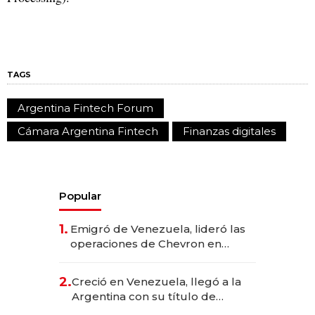
TAGS
Argentina Fintech Forum
Cámara Argentina Fintech
Finanzas digitales
Popular
1.
Emigró de Venezuela, lideró las
operaciones de Chevron en
EE.UU. y hoy es la única mujer
CEO en Vaca Muerta
2.
Creció en Venezuela, llegó a la
Argentina con su título de
abogado y construyó un imperio