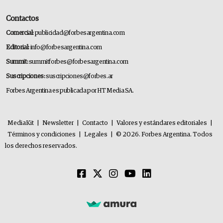
Contactos
Comercial:
publicidad@forbesargentina.com
Editorial:
info@forbesargentina.com
Summit:
summitforbes@forbesargentina.com
Suscripciones:
suscripciones@forbes.ar
Forbes Argentina es publicada por HT Media SA.
MediaKit
|
Newsletter
|
Contacto
|
Valores y estándares editoriales
|
Términos y condiciones
|
Legales
|
© 2026. Forbes Argentina. Todos
los derechos reservados.