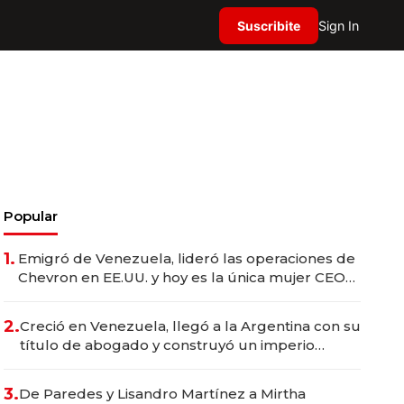
Suscribite
Sign In
Popular
1.
Emigró de Venezuela, lideró las operaciones de
Chevron en EE.UU. y hoy es la única mujer CEO
en Vaca Muerta
2.
Creció en Venezuela, llegó a la Argentina con su
título de abogado y construyó un imperio
gastronómico que revoluciona las marcas "fast
premium"
3.
De Paredes y Lisandro Martínez a Mirtha