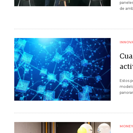
paneles
de amba
INNOV
Cua
act
Estos p
modelo 
panoram
MONE