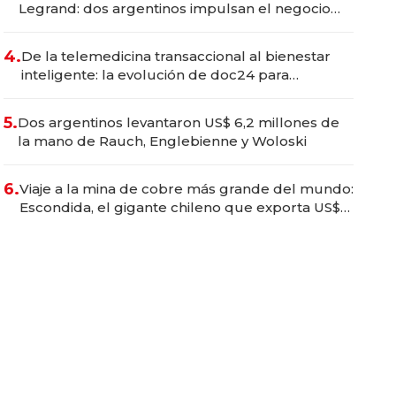
Legrand: dos argentinos impulsan el negocio
del wellness deportivo y el cuidado corporal
4.
De la telemedicina transaccional al bienestar
inteligente: la evolución de doc24 para
transformar a las organizaciones
5.
Dos argentinos levantaron US$ 6,2 millones de
la mano de Rauch, Englebienne y Woloski
6.
Viaje a la mina de cobre más grande del mundo:
Escondida, el gigante chileno que exporta US$
14.000 millones anuales