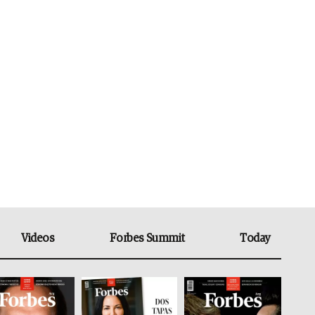
Videos
Forbes Summit
Today