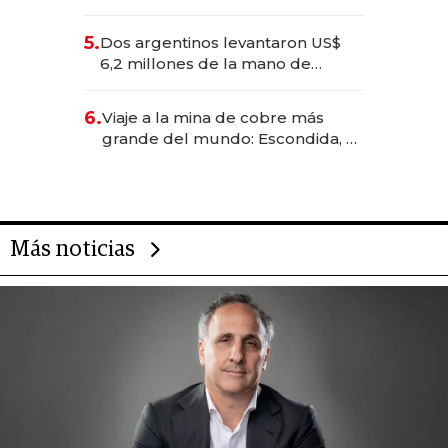
negocios dejan de ser reuniones
para convertirse en experiencias
5.
Dos argentinos levantaron US$
transformadoras
6,2 millones de la mano de
Rauch, Englebienne y Woloski
6.
Viaje a la mina de cobre más
grande del mundo: Escondida, el
gigante chileno que exporta US$
14.000 millones anuales
Más noticias