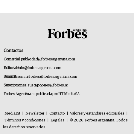
Contactos
Comercial:
publicidad@forbesargentina.com
Editorial:
info@forbesargentina.com
Summit:
summitforbes@forbesargentina.com
Suscripciones:
suscripciones@forbes.ar
Forbes Argentina es publicada por HT Media SA.
MediaKit
|
Newsletter
|
Contacto
|
Valores y estándares editoriales
|
Términos y condiciones
|
Legales
|
© 2026. Forbes Argentina. Todos
los derechos reservados.