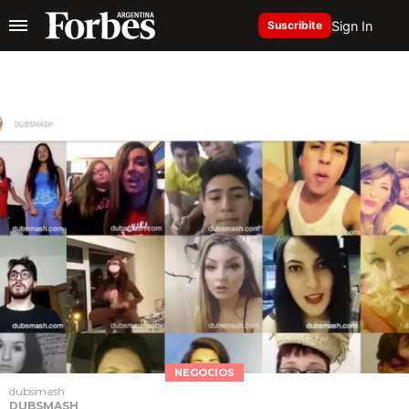
Sign In
Suscribite
NEGOCIOS
dubsmash
DUBSMASH