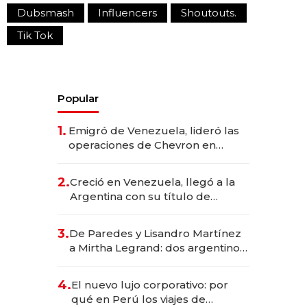
Dubsmash
Influencers
Shoutouts.
Tik Tok
Popular
1.
Emigró de Venezuela, lideró las
operaciones de Chevron en
EE.UU. y hoy es la única mujer
CEO en Vaca Muerta
2.
Creció en Venezuela, llegó a la
Argentina con su título de
abogado y construyó un imperio
gastronómico que revoluciona
3.
De Paredes y Lisandro Martínez
las marcas "fast premium"
a Mirtha Legrand: dos argentinos
impulsan el negocio del wellness
deportivo y el cuidado corporal
4.
El nuevo lujo corporativo: por
qué en Perú los viajes de