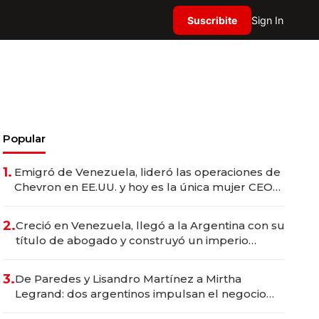
Suscribite
Sign In
Popular
1.
Emigró de Venezuela, lideró las operaciones de
Chevron en EE.UU. y hoy es la única mujer CEO
en Vaca Muerta
2.
Creció en Venezuela, llegó a la Argentina con su
título de abogado y construyó un imperio
gastronómico que revoluciona las marcas "fast
premium"
3.
De Paredes y Lisandro Martínez a Mirtha
Legrand: dos argentinos impulsan el negocio
del wellness deportivo y el cuidado corporal