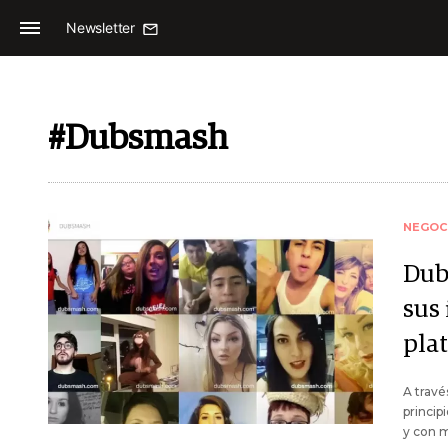
Newsletter
#Dubsmash
NEGOC
Dub
sus
pla
A travé
princip
y con m