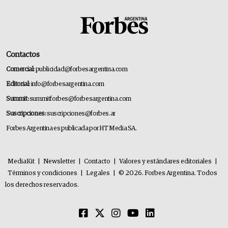
Contactos
Comercial:
publicidad@forbesargentina.com
Editorial:
info@forbesargentina.com
Summit:
summitforbes@forbesargentina.com
Suscripciones:
suscripciones@forbes.ar
Forbes Argentina es publicada por HT Media SA.
MediaKit
|
Newsletter
|
Contacto
|
Valores y estándares editoriales
|
Términos y condiciones
|
Legales
|
© 2026. Forbes Argentina. Todos
los derechos reservados.