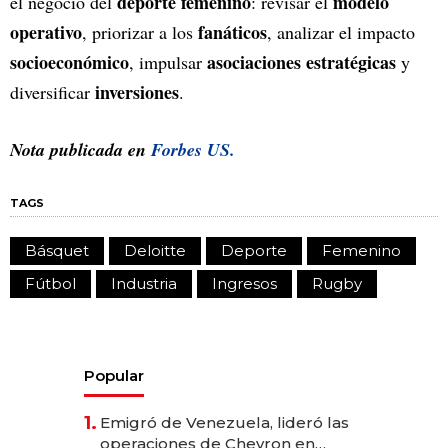
deporte femenino
modelo
el negocio del
: revisar el
operativo
fanáticos
, priorizar a los
, analizar el impacto
socioeconómico
asociaciones estratégicas
, impulsar
y
inversiones
diversificar
.
Nota publicada en
Forbes US.
TAGS
Básquet
Deloitte
Deporte
Femenino
Fútbol
Industria
Ingresos
Rugby
Popular
1.
Emigró de Venezuela, lideró las
operaciones de Chevron en