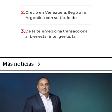
EE.UU. y hoy es la única mujer
CEO en Vaca Muerta
2.
Creció en Venezuela, llegó a la
Argentina con su título de
abogado y construyó un imperio
gastronómico que revoluciona
3.
De la telemedicina transaccional
las marcas "fast premium"
al bienestar inteligente: la
evolución de doc24 para
transformar a las organizaciones
Más noticias