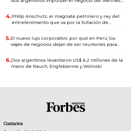
dos argentinos impulsan el negocio del wellness
deportivo y el cuidado corporal
4.
Philip Anschutz, el magnate petrolero y rey del
entretenimiento que va por la licitación de
Tecnópolis junto a Fénix
5.
El nuevo lujo corporativo: por qué en Perú los
viajes de negocios dejan de ser reuniones para
convertirse en experiencias transformadoras
6.
Dos argentinos levantaron US$ 6,2 millones de la
mano de Rauch, Englebienne y Woloski
Contactos