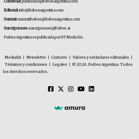
Comercial:
publicidad@forbesargentina.com
Editorial:
info@forbesargentina.com
Summit:
summitforbes@forbesargentina.com
Suscripciones:
suscripciones@forbes.ar
Forbes Argentina es publicada por HT Media SA.
MediaKit
|
Newsletter
|
Contacto
|
Valores y estándares editoriales
|
Términos y condiciones
|
Legales
|
© 2026. Forbes Argentina. Todos
los derechos reservados.