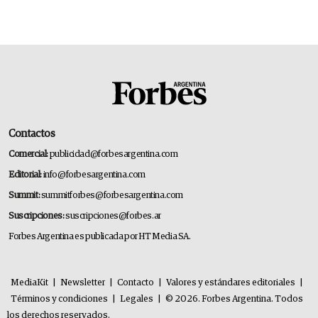
Contactos
Comercial:
publicidad@forbesargentina.com
Editorial:
info@forbesargentina.com
Summit:
summitforbes@forbesargentina.com
Suscripciones:
suscripciones@forbes.ar
Forbes Argentina es publicada por HT Media SA.
MediaKit
|
Newsletter
|
Contacto
|
Valores y estándares editoriales
|
Términos y condiciones
|
Legales
|
© 2026. Forbes Argentina. Todos
los derechos reservados.