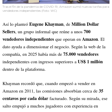
Tras el fin de la pandemia de COVID-19, Amazon sumó nuevas tarifas para
vendedores independientes (Foto: WC)
Eugene Khayman
Million Dollar
Así lo planteó
, de
Sellers
700
, un grupo informal que reúne a unos
vendedores independientes
Amazon
que operan en
. El
dato ayuda a dimensionar el negocio. Según la web de la
75.000 vendedores
compañía, en 2025 había más de
US$ 1 millón
independientes con ingresos superiores a
dentro de la plataforma.
Khayman recordó que, cuando empezó a vender en
35
Amazon en 2011, las comisiones absorbían cerca de
centavos por cada dólar
facturado. Según su mirada, ese
salto empujó a muchos jugadores con experiencia en