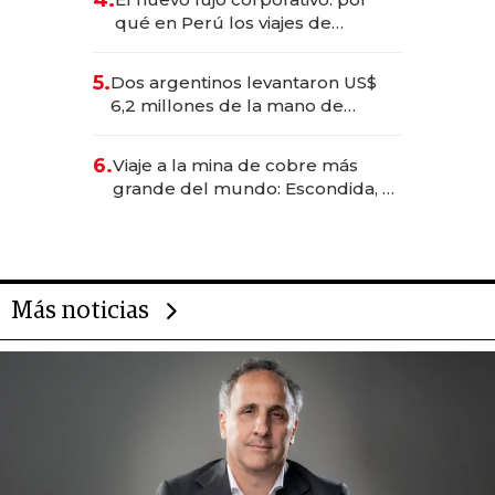
4.
qué en Perú los viajes de
negocios dejan de ser reuniones
para convertirse en experiencias
5.
Dos argentinos levantaron US$
transformadoras
6,2 millones de la mano de
Rauch, Englebienne y Woloski
6.
Viaje a la mina de cobre más
grande del mundo: Escondida, el
gigante chileno que exporta US$
14.000 millones anuales
Más noticias