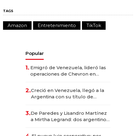
TAGS
Amazon
Entretenimiento
TikTok
Popular
1.
Emigró de Venezuela, lideró las
operaciones de Chevron en
EE.UU. y hoy es la única mujer
CEO en Vaca Muerta
2.
Creció en Venezuela, llegó a la
Argentina con su título de
abogado y construyó un imperio
gastronómico que revoluciona
3.
De Paredes y Lisandro Martínez
las marcas "fast premium"
a Mirtha Legrand: dos argentinos
impulsan el negocio del wellness
deportivo y el cuidado corporal
El nuevo lujo corporativo: por