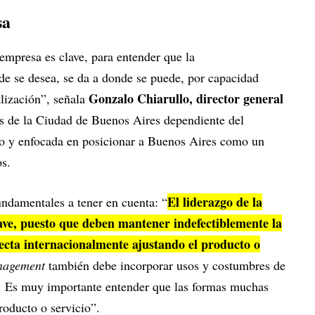
sa
empresa es clave, para entender que la
de se desea, se da a donde se puede, por capacidad
Gonzalo Chiarullo, director general
alización”, señala
es de la Ciudad de Buenos Aires dependiente del
o y enfocada en posicionar a Buenos Aires como un
os.
El liderazgo de la
undamentales a tener en cuenta: “
lave, puesto que deben mantener indefectiblemente la
ecta internacionalmente ajustando el producto o
nagement
también debe incorporar usos y costumbres de
o. Es muy importante entender que las formas muchas
roducto o servicio”.