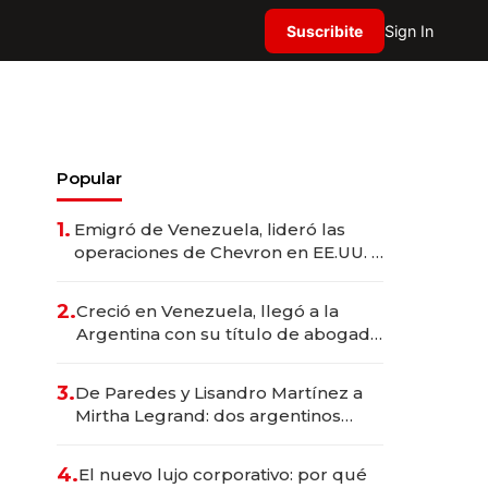
Suscribite
Sign In
Popular
1.
Emigró de Venezuela, lideró las
operaciones de Chevron en EE.UU. y
hoy es la única mujer CEO en Vaca
Muerta
2.
Creció en Venezuela, llegó a la
Argentina con su título de abogado
y construyó un imperio
gastronómico que revoluciona las
3.
De Paredes y Lisandro Martínez a
marcas "fast premium"
Mirtha Legrand: dos argentinos
impulsan el negocio del wellness
deportivo y el cuidado corporal
4.
El nuevo lujo corporativo: por qué