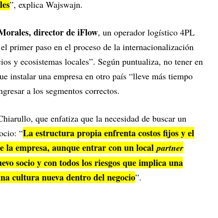
les
”, explica Wajswajn.
orales, director de iFlow
, un operador logístico 4PL
 el primer paso en el proceso de la internacionalización
ios y ecosistemas locales”. Según puntualiza, no tener en
ue instalar una empresa en otro país “lleve más tiempo
ngresar a los segmentos correctos.
hiarullo, que enfatiza que la necesidad de buscar un
La estructura propia enfrenta costos fijos y el
ocio: “
e la empresa, aunque entrar con un local
partner
evo socio y con todos los riesgos que implica una
una cultura nueva dentro del negocio
”.