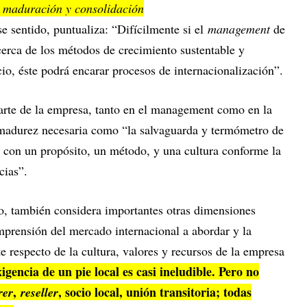
e maduración y consolidación
se sentido, puntualiza: “Difícilmente si el
management
de
erca de los métodos de crecimiento sustentable y
io, éste podrá encarar procesos de internacionalización”.
arte de la empresa, tanto en el management como en la
 madurez necesaria como “la salvaguarda y termómetro de
 con un propósito, un método, y una cultura conforme la
cias”.
no, también considera importantes otras dimensiones
prensión del mercado internacional a abordar y la
e respecto de la cultura, valores y recursos de la empresa
igencia de un pie local es casi ineludible. Pero no
,
, socio local, unión transitoria; todas
rer
reseller