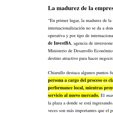
La madurez de la empre
“En primer lugar, la madurez de la 
internacionalización no se da a don
operativa y por tipo de internacion
de InvestBA
, agencia de inversion
Ministerio de Desarrollo Económic
destino atractivo para hacer negoci
Chiarullo destaca algunos puntos f
persona a cargo del proceso es c
performance local, mientras proy
servicio al nuevo mercado.
El
ma
la plaza a donde se está ingresand
veces son más importantes que el p