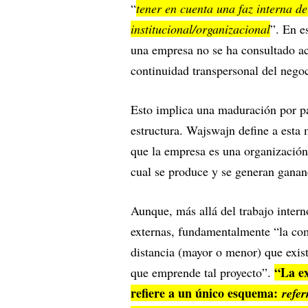
“
tener en cuenta una faz interna d
institucional/organizacional
”. En e
una empresa no se ha consultado ac
continuidad transpersonal del negoc
Esto implica una maduración por p
estructura. Wajswajn define a esta
que la empresa es una organización
cual se produce y se generan ganan
Aunque, más allá del trabajo inter
externas, fundamentalmente “la com
distancia (mayor o menor) que exist
“La ex
que emprende tal proyecto”.
refiere a un único esquema:
refer