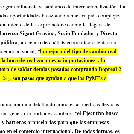
e gran influencia si hablamos de internacionalización. La
eradas oportunidades ha azotado a nuestro país complejiza
ionamiento de las exportaciones como la llegada de
Lorenzo Sigaut Gravina, Socio Fundador y Director
quilibra
, un centro de análisis económico orientado a
la mejora del tipo de cambio real
la equidad social, “
a la hora de realizar nuevas importaciones y la
 hora de saldar deudas pasadas comprando Bopreal 2
ul-24), son pasos que ayudan a que las PyMEs a
nomía continúa detallando cómo estas medidas llevadas
el Ejecutivo busca
rían generar importantes cambios: “
a y barreras arancelarias para que las empresas
o en el comercio internacional. De todas formas, es