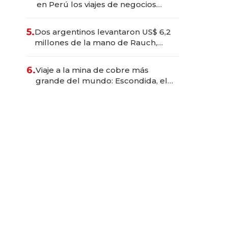
en Perú los viajes de negocios
dejan de ser reuniones para
convertirse en experiencias
5.
Dos argentinos levantaron US$ 6,2
transformadoras
millones de la mano de Rauch,
Englebienne y Woloski
6.
Viaje a la mina de cobre más
grande del mundo: Escondida, el
gigante chileno que exporta US$
14.000 millones anuales