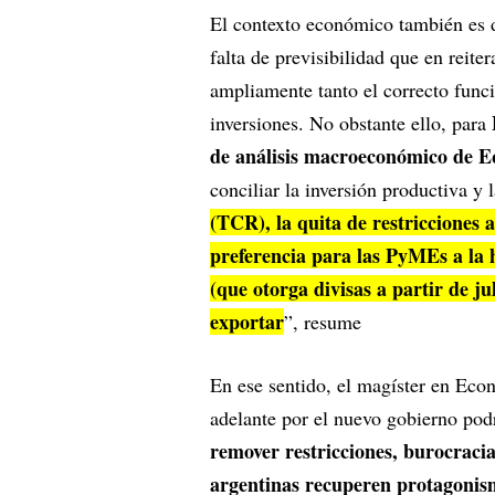
El contexto económico también es d
falta de previsibilidad que en reit
ampliamente tanto el correcto func
inversiones. No obstante ello, para
de análisis macroeconómico de E
conciliar la inversión productiva y 
(TCR), la quita de restricciones 
preferencia para las PyMEs a la
(que otorga divisas a partir de j
exportar
”, resume
En ese sentido, el magíster en Eco
adelante por el nuevo gobierno pod
remover restricciones, burocraci
argentinas recuperen protagonism