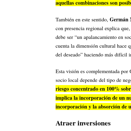
aquellas combinaciones son posib
Germán M
También en este sentido,
con presencia regional explica que,
debe ser “un apalancamiento en soc
cuenta la dimensión cultural hace q
del deseado” haciendo más difícil i
Esta visión es complementada por C
socio local depende del tipo de neg
riesgo concentrado en 100% sobr
implica la incorporación de un nu
incorporación y la absorción de 
Atraer inversiones