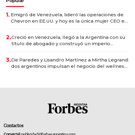
Popular
1.
Emigró de Venezuela, lideró las operaciones de
Chevron en EE.UU. y hoy es la única mujer CEO en
Vaca Muerta
2.
Creció en Venezuela, llegó a la Argentina con su
título de abogado y construyó un imperio
gastronómico que revoluciona las marcas "fast
premium"
3.
De Paredes y Lisandro Martínez a Mirtha Legrand:
dos argentinos impulsan el negocio del wellness
deportivo y el cuidado corporal
Contactos
Comercial:
publicidad@forbesargentina.com