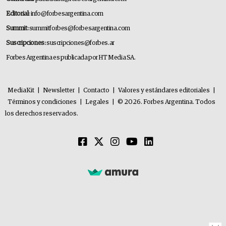
Editorial:
info@forbesargentina.com
Summit:
summitforbes@forbesargentina.com
Suscripciones:
suscripciones@forbes.ar
Forbes Argentina es publicada por HT Media SA.
MediaKit
|
Newsletter
|
Contacto
|
Valores y estándares editoriales
|
Términos y condiciones
|
Legales
|
© 2026. Forbes Argentina. Todos
los derechos reservados.