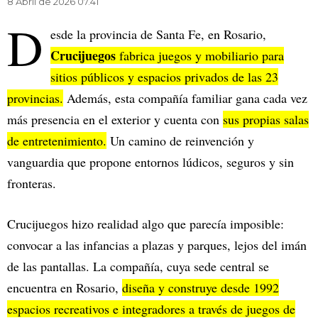
8 Abril de 2026 07.41
D
esde la provincia de Santa Fe, en Rosario,
Crucijuegos
fabrica juegos y mobiliario para
sitios públicos y espacios privados de las 23
provincias.
Además, esta compañía familiar gana cada vez
más presencia en el exterior y cuenta con
sus propias salas
de entretenimiento.
Un camino de reinvención y
vanguardia que propone entornos lúdicos, seguros y sin
fronteras.
Crucijuegos hizo realidad algo que parecía imposible:
convocar a las infancias a plazas y parques, lejos del imán
de las pantallas. La compañía, cuya sede central se
encuentra en Rosario,
diseña y construye desde 1992
espacios recreativos e integradores a través de juegos de