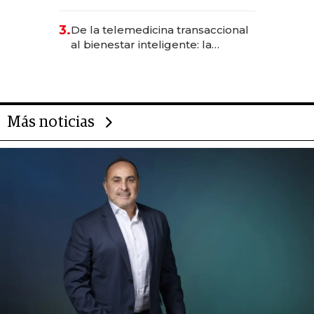
abogado y construyó un imperio
gastronómico que revoluciona
3.
De la telemedicina transaccional
las marcas "fast premium"
al bienestar inteligente: la
evolución de doc24 para
transformar a las organizaciones
Más noticias