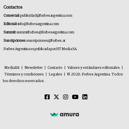
Contactos
Comercial:
publicidad@forbesargentina.com
Editorial:
info@forbesargentina.com
Summit:
summitforbes@forbesargentina.com
Suscripciones:
suscripciones@forbes.ar
Forbes Argentina es publicada por HT Media SA.
MediaKit
|
Newsletter
|
Contacto
|
Valores y estándares editoriales
|
Términos y condiciones
|
Legales
|
© 2026. Forbes Argentina. Todos
los derechos reservados.