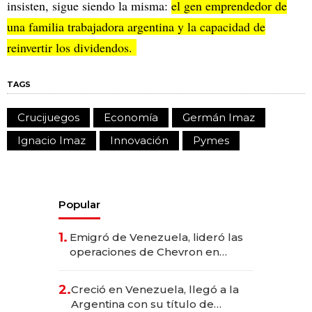
insisten, sigue siendo la misma:
el gen emprendedor de
una familia trabajadora argentina y la capacidad de
reinvertir los dividendos.
TAGS
Crucijuegos
Economía
Germán Imaz
Ignacio Imaz
Innovación
Pymes
Popular
1.
Emigró de Venezuela, lideró las
operaciones de Chevron en
EE.UU. y hoy es la única mujer
CEO en Vaca Muerta
2.
Creció en Venezuela, llegó a la
Argentina con su título de