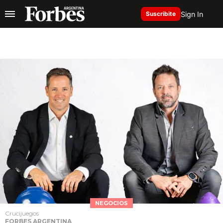
Sign In
Suscribite
NEGOCIOS
Crucijuegos
FORBES ARGENTINA