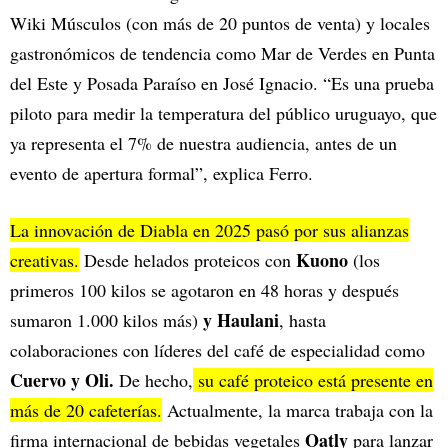
Wiki Músculos (con más de 20 puntos de venta) y locales
gastronómicos de tendencia como Mar de Verdes en Punta
del Este y Posada Paraíso en José Ignacio. “Es una prueba
piloto para medir la temperatura del público uruguayo, que
ya representa el 7% de nuestra audiencia, antes de un
evento de apertura formal”, explica Ferro.
La innovación de Diabla en 2025 pasó por sus alianzas
Kuono
creativas.
Desde helados proteicos con
(los
primeros 100 kilos se agotaron en 48 horas y después
y Haulani
sumaron 1.000 kilos más)
, hasta
colaboraciones con líderes del café de especialidad como
Cuervo y Oli.
De hecho,
su café proteico está presente en
más de 20 cafeterías.
Actualmente, la marca trabaja con la
Oatly
firma internacional de bebidas vegetales
para lanzar