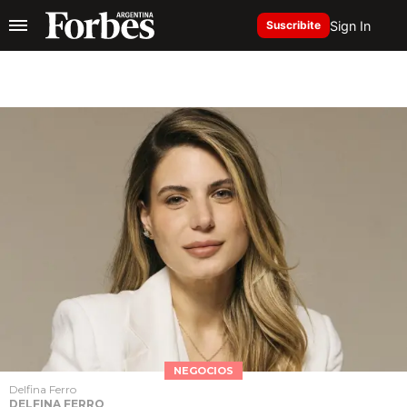
Sign In
Suscribite
NEGOCIOS
Delfina Ferro
DELFINA FERRO