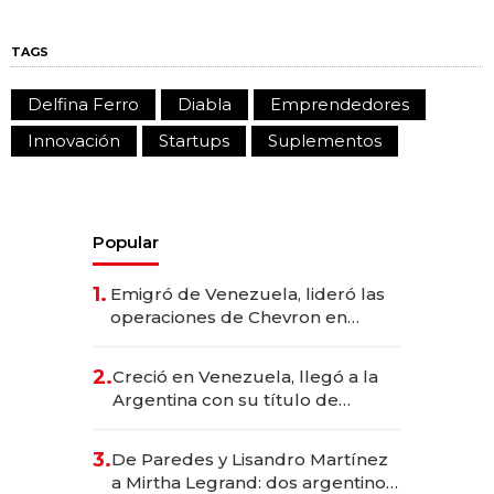
TAGS
Delfina Ferro
Diabla
Emprendedores
Innovación
Startups
Suplementos
Popular
1.
Emigró de Venezuela, lideró las
operaciones de Chevron en
EE.UU. y hoy es la única mujer
CEO en Vaca Muerta
2.
Creció en Venezuela, llegó a la
Argentina con su título de
abogado y construyó un imperio
gastronómico que revoluciona
3.
De Paredes y Lisandro Martínez
las marcas "fast premium"
a Mirtha Legrand: dos argentinos