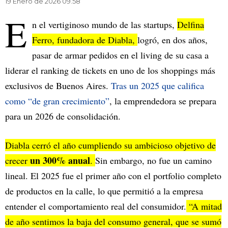
19 Enero de 2026 09.58
E
n el vertiginoso mundo de las startups,
Delfina
Ferro, fundadora de Diabla,
logró, en dos años,
pasar de armar pedidos en el living de su casa a
liderar el ranking de tickets en uno de los shoppings más
exclusivos de Buenos Aires.
Tras un 2025 que califica
como “de gran crecimiento”
, la emprendedora se prepara
para un 2026 de consolidación.
Diabla cerró el año cumpliendo su ambicioso objetivo de
un 300% anual
crecer
.
Sin embargo, no fue un camino
lineal. El 2025 fue el primer año con el portfolio completo
de productos en la calle, lo que permitió a la empresa
entender el comportamiento real del consumidor.
“A mitad
de año sentimos la baja del consumo general, que se sumó