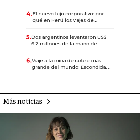
impulsan el negocio del wellness
deportivo y el cuidado corporal
4.
El nuevo lujo corporativo: por
qué en Perú los viajes de
negocios dejan de ser reuniones
para convertirse en experiencias
5.
Dos argentinos levantaron US$
transformadoras
6,2 millones de la mano de
Rauch, Englebienne y Woloski
6.
Viaje a la mina de cobre más
grande del mundo: Escondida, el
gigante chileno que exporta US$
14.000 millones anuales
Más noticias