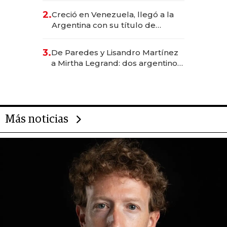
CEO en Vaca Muerta
2.
Creció en Venezuela, llegó a la
Argentina con su título de
abogado y construyó un imperio
gastronómico que revoluciona
3.
De Paredes y Lisandro Martínez
las marcas "fast premium"
a Mirtha Legrand: dos argentinos
impulsan el negocio del wellness
deportivo y el cuidado corporal
Más noticias