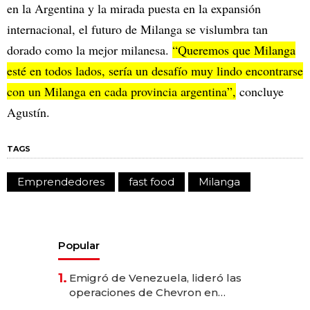
en la Argentina y la mirada puesta en la expansión
internacional, el futuro de Milanga se vislumbra tan
dorado como la mejor milanesa.
“Queremos que Milanga
esté en todos lados, sería un desafío muy lindo encontrarse
con un Milanga en cada provincia argentina”,
concluye
Agustín.
TAGS
Emprendedores
fast food
Milanga
Popular
1.
Emigró de Venezuela, lideró las
operaciones de Chevron en
EE.UU. y hoy es la única mujer