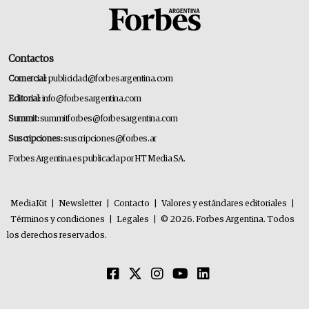
Contactos
Comercial:
publicidad@forbesargentina.com
Editorial:
info@forbesargentina.com
Summit:
summitforbes@forbesargentina.com
Suscripciones:
suscripciones@forbes.ar
Forbes Argentina es publicada por HT Media SA.
MediaKit
|
Newsletter
|
Contacto
|
Valores y estándares editoriales
|
Términos y condiciones
|
Legales
|
© 2026. Forbes Argentina. Todos
los derechos reservados.