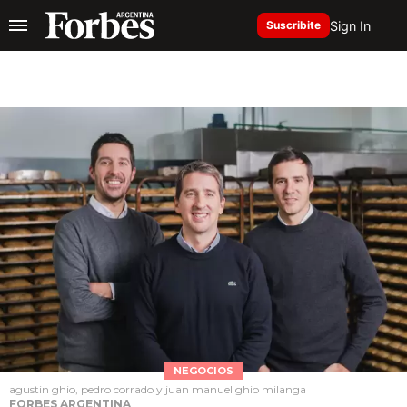
Sign In
Suscribite
NEGOCIOS
agustin ghio, pedro corrado y juan manuel ghio milanga
FORBES ARGENTINA