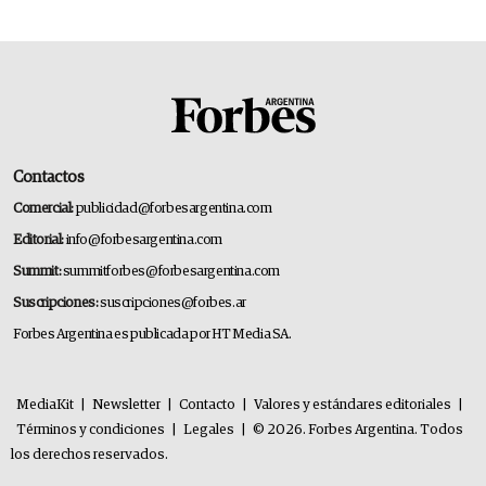
Contactos
Comercial:
publicidad@forbesargentina.com
Editorial:
info@forbesargentina.com
Summit:
summitforbes@forbesargentina.com
Suscripciones:
suscripciones@forbes.ar
Forbes Argentina es publicada por HT Media SA.
MediaKit
|
Newsletter
|
Contacto
|
Valores y estándares editoriales
|
Términos y condiciones
|
Legales
|
© 2026. Forbes Argentina. Todos
los derechos reservados.