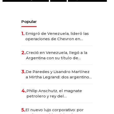
Popular
1.
Emigró de Venezuela, lideró las
operaciones de Chevron en
EE.UU. y hoy es la única mujer
CEO en Vaca Muerta
2.
Creció en Venezuela, llegó a la
Argentina con su título de
abogado y construyó un imperio
gastronómico que revoluciona
3.
De Paredes y Lisandro Martínez
las marcas "fast premium"
a Mirtha Legrand: dos argentinos
impulsan el negocio del wellness
deportivo y el cuidado corporal
4.
Philip Anschutz, el magnate
petrolero y rey del
entretenimiento que va por la
licitación de Tecnópolis junto a
5.
El nuevo lujo corporativo: por
Fénix