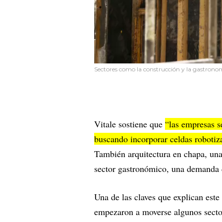
Sectores como la construcción y la gastron
Vitale sostiene que
“las empresas s
buscando incorporar celdas robotiz
También arquitectura en chapa, una
sector gastronómico, una demanda
Una de las claves que explican este 
empezaron a moverse algunos secto