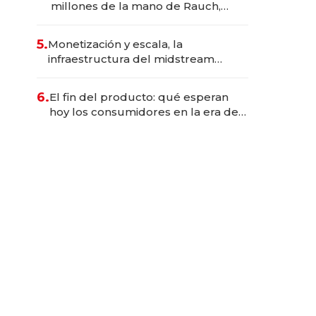
millones de la mano de Rauch,
Englebienne y Woloski
5.
Monetización y escala, la
infraestructura del midstream
busca destrabar el potencial de
Vaca Muerta
6.
El fin del producto: qué esperan
hoy los consumidores en la era de
las experiencias inteligentes