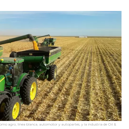
como agro, línea blanca, automotor y autopartes, y la industria de Oil &