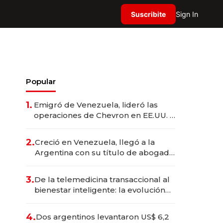
Suscribite
Sign In
Popular
1.
Emigró de Venezuela, lideró las
operaciones de Chevron en EE.UU. y
hoy es la única mujer CEO en Vaca
Muerta
2.
Creció en Venezuela, llegó a la
Argentina con su título de abogado
y construyó un imperio
gastronómico que revoluciona las
3.
De la telemedicina transaccional al
marcas "fast premium"
bienestar inteligente: la evolución
de doc24 para transformar a las
organizaciones
4.
Dos argentinos levantaron US$ 6,2