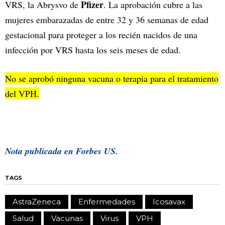
Pfizer
VRS, la Abrysvo de
. La aprobación cubre a las
mujeres embarazadas de entre 32 y 36 semanas de edad
gestacional para proteger a los recién nacidos de una
infección por VRS hasta los seis meses de edad.
No se aprobó ninguna vacuna o terapia para el tratamiento
del VPH.
Nota publicada en F
orbes US.
TAGS
AstraZeneca
Enfermedades
Icosavax
Salud
Vacunas
Virus
VPH