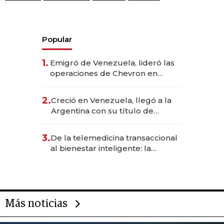
Popular
1.
Emigró de Venezuela, lideró las
operaciones de Chevron en
EE.UU. y hoy es la única mujer
CEO en Vaca Muerta
2.
Creció en Venezuela, llegó a la
Argentina con su título de
abogado y construyó un imperio
gastronómico que revoluciona
3.
De la telemedicina transaccional
las marcas "fast premium"
al bienestar inteligente: la
evolución de doc24 para
transformar a las organizaciones
Más noticias