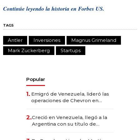
Continúe leyendo la historia en Forbes US.
TAGS
Antler
Inversiones
Magnus Grimeland
Mark Zuckerberg
Startups
Popular
1.
Emigró de Venezuela, lideró las
operaciones de Chevron en
EE.UU. y hoy es la única mujer
CEO en Vaca Muerta
2.
Creció en Venezuela, llegó a la
Argentina con su título de
abogado y construyó un imperio
gastronómico que revoluciona