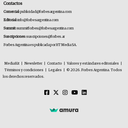
Contactos
Comercial:
publicidad@forbesargentina.com
Editorial:
info@forbesargentina.com
Summit:
summitforbes@forbesargentina.com
Suscripciones:
suscripciones@forbes.ar
Forbes Argentina es publicada por HT Media SA.
MediaKit
|
Newsletter
|
Contacto
|
Valores y estándares editoriales
|
Términos y condiciones
|
Legales
|
© 2026. Forbes Argentina. Todos
los derechos reservados.