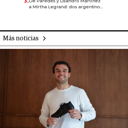
3.
De Paredes y Lisandro Martínez
las marcas "fast premium"
a Mirtha Legrand: dos argentinos
impulsan el negocio del wellness
deportivo y el cuidado corporal
Más noticias