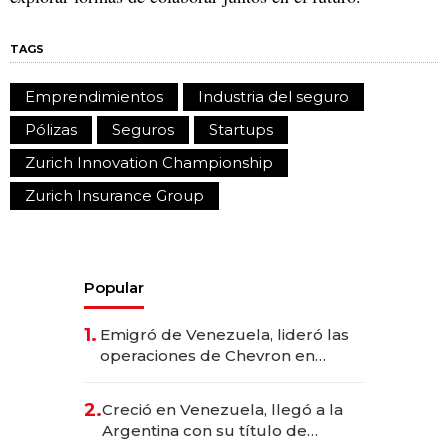
TAGS
Emprendimientos
Industria del seguro
Pólizas
Seguros
Startups
Zurich Innovation Championship
Zurich Insurance Group
Popular
1.
Emigró de Venezuela, lideró las
operaciones de Chevron en
EE.UU. y hoy es la única mujer
CEO en Vaca Muerta
2.
Creció en Venezuela, llegó a la
Argentina con su título de