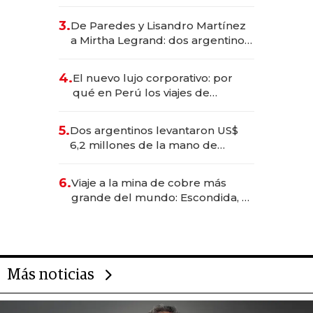
abogado y construyó un imperio
gastronómico que revoluciona
3.
De Paredes y Lisandro Martínez
las marcas "fast premium"
a Mirtha Legrand: dos argentinos
impulsan el negocio del wellness
deportivo y el cuidado corporal
4.
El nuevo lujo corporativo: por
qué en Perú los viajes de
negocios dejan de ser reuniones
para convertirse en experiencias
5.
Dos argentinos levantaron US$
transformadoras
6,2 millones de la mano de
Rauch, Englebienne y Woloski
6.
Viaje a la mina de cobre más
grande del mundo: Escondida, el
gigante chileno que exporta US$
14.000 millones anuales
Más noticias