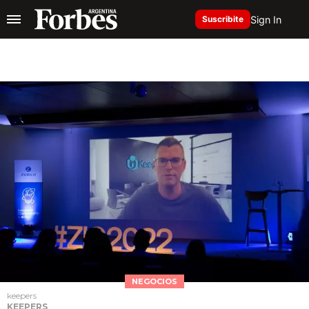
Sign In
Suscribite
NEGOCIOS
keepers
KEEPERS