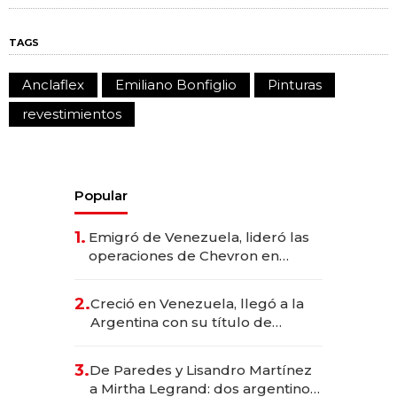
TAGS
Anclaflex
Emiliano Bonfiglio
Pinturas
revestimientos
Popular
1.
Emigró de Venezuela, lideró las
operaciones de Chevron en
EE.UU. y hoy es la única mujer
CEO en Vaca Muerta
2.
Creció en Venezuela, llegó a la
Argentina con su título de
abogado y construyó un imperio
gastronómico que revoluciona
3.
De Paredes y Lisandro Martínez
las marcas "fast premium"
a Mirtha Legrand: dos argentinos