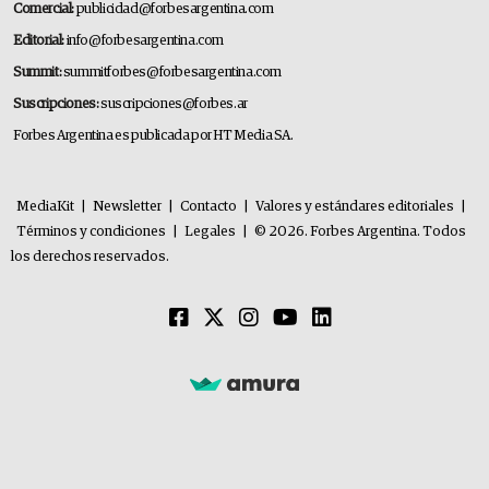
Comercial:
publicidad@forbesargentina.com
Editorial:
info@forbesargentina.com
Summit:
summitforbes@forbesargentina.com
Suscripciones:
suscripciones@forbes.ar
Forbes Argentina es publicada por HT Media SA.
MediaKit
|
Newsletter
|
Contacto
|
Valores y estándares editoriales
|
Términos y condiciones
|
Legales
|
© 2026. Forbes Argentina. Todos
los derechos reservados.