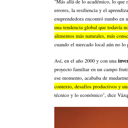
"Más allá de lo académico, lo que m
errores, la resiliencia y el aprendi
emprendedora encontró rumbo en un
una tendencia global que todavía no
alimentos más naturales, más consc
cuando el mercado local aún no lo 
inve
Así, en el año 2000 y con una
proyecto familiar en un campo frut
ese momento, acababa de mudarme
contexto, desafíos productivos y un
técnico y lo económico", dice Vázq