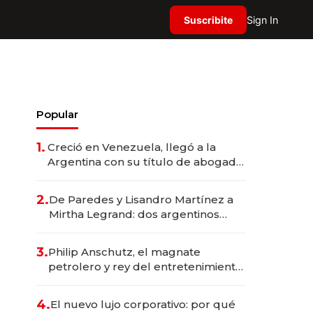
Suscribite
Sign In
Popular
1.
Creció en Venezuela, llegó a la
Argentina con su título de abogado
y construyó un imperio
gastronómico que revoluciona las
2.
De Paredes y Lisandro Martínez a
marcas "fast premium"
Mirtha Legrand: dos argentinos
impulsan el negocio del wellness
deportivo y el cuidado corporal
3.
Philip Anschutz, el magnate
petrolero y rey del entretenimiento
que va por la licitación de
Tecnópolis junto a Fénix
4.
El nuevo lujo corporativo: por qué