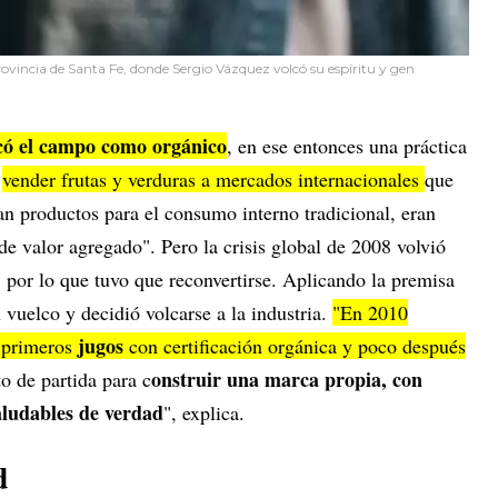
rovincia de Santa Fe, donde Sergio Vázquez volcó su espíritu y gen
icó el campo como orgánico
, en ese entonces una práctica
ó
vender frutas y verduras a mercados internacionales
que
an productos para el consumo interno tradicional, eran
e valor agregado". Pero la crisis global de 2008 volvió
 por lo que tuvo que reconvertirse. Aplicando la premisa
 vuelco y decidió volcarse a la industria.
"En 2010
jugos
 primeros
con certificación orgánica y poco después
onstruir una marca propia, con
o de partida para c
aludables de verdad
", explica.
d