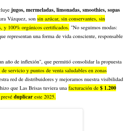
jugos, mermeladas, limonadas, smoothies, sopas
ncluye
gura Vázquez, son
sin azúcar, sin conservantes, sin
os, y 100% orgánicos certificados.
"No seguimos modas:
ue representan una forma de vida consciente, responsable
n año de inflexión", que permitió consolidar la propuesta
 de servicio y puntos de venta saludables en zonas
ra red de distribuidores y mejoramos nuestra visibilidad
$ 1.200
 hizo que Las Brisas tuviera una
facturación de
duplicar
r prevé
este 2025.