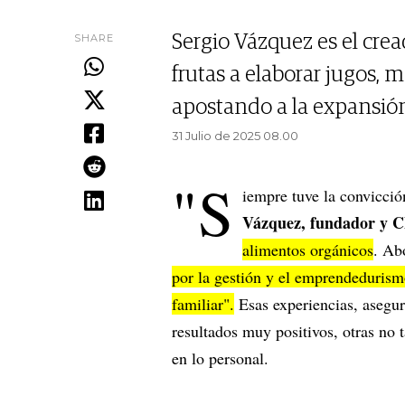
SHARE
Sergio Vázquez es el crea
frutas a elaborar jugos, 
apostando a la expansión
31 Julio de 2025 08.00
"S
iempre tuve la convicció
Vázquez, fundador y C
alimentos orgánicos
. Ab
por la gestión y el emprendedurism
familiar".
Esas experiencias, asegura
resultados muy positivos, otras no 
en lo personal.