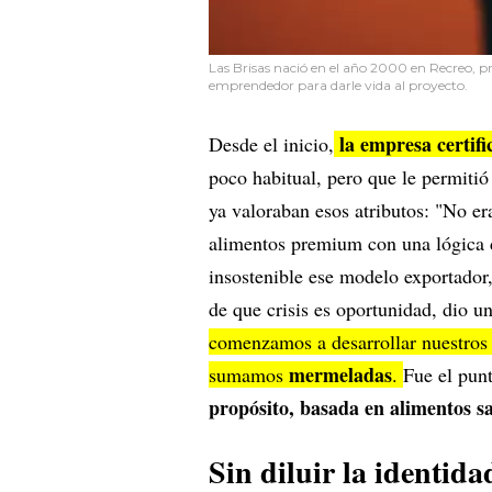
Las Brisas nació en el año 2000 en Recreo, p
emprendedor para darle vida al proyecto.
la empresa certif
Desde el inicio,
poco habitual, pero que le permiti
ya valoraban esos atributos: "No er
alimentos premium con una lógica d
insostenible ese modelo exportador,
de que crisis es oportunidad, dio un
comenzamos a desarrollar nuestros
mermeladas
sumamos
.
Fue el punt
propósito, basada en alimentos s
Sin diluir la identida