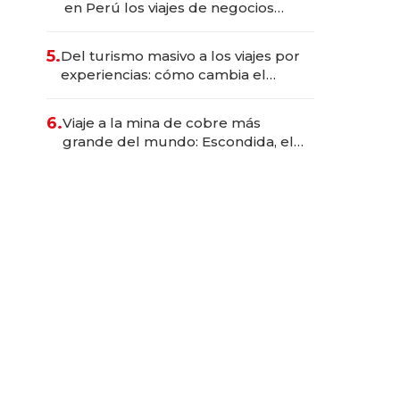
en Perú los viajes de negocios
dejan de ser reuniones para
convertirse en experiencias
5.
Del turismo masivo a los viajes por
transformadoras
experiencias: cómo cambia el
negocio de la asistencia al viajero
6.
Viaje a la mina de cobre más
grande del mundo: Escondida, el
gigante chileno que exporta US$
14.000 millones anuales