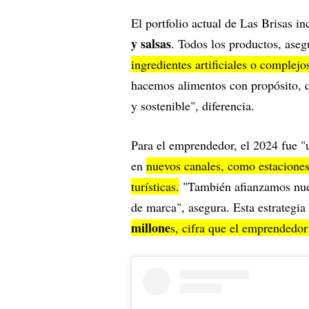
El portfolio actual de Las Brisas i
y salsas
. Todos los productos, ase
ingredientes artificiales o complej
hacemos alimentos con propósito, q
y sostenible", diferencia.
Para el emprendedor, el 2024 fue "u
en
nuevos canales, como estaciones
turísticas.
"También afianzamos nuest
de marca", asegura. Esta estrategia
millone
s, cifra que el emprendedo