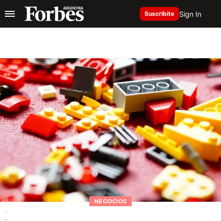
Sign In
Suscribite
NEGOCIOS
-
-