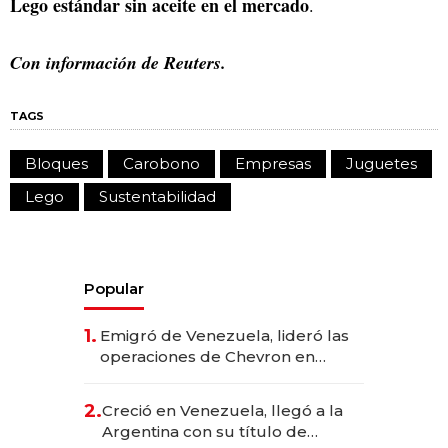
Lego estándar sin aceite en el mercado
.
Con información de Reuters.
TAGS
Bloques
Carobono
Empresas
Juguetes
Lego
Sustentabilidad
Popular
1.
Emigró de Venezuela, lideró las
operaciones de Chevron en
EE.UU. y hoy es la única mujer
CEO en Vaca Muerta
2.
Creció en Venezuela, llegó a la
Argentina con su título de