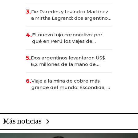
abogado y construyó un imperio
gastronómico que revoluciona
3.
De Paredes y Lisandro Martínez
las marcas "fast premium"
a Mirtha Legrand: dos argentinos
impulsan el negocio del wellness
deportivo y el cuidado corporal
4.
El nuevo lujo corporativo: por
qué en Perú los viajes de
negocios dejan de ser reuniones
para convertirse en experiencias
5.
Dos argentinos levantaron US$
transformadoras
6,2 millones de la mano de
Rauch, Englebienne y Woloski
6.
Viaje a la mina de cobre más
grande del mundo: Escondida, el
gigante chileno que exporta US$
14.000 millones anuales
Más noticias