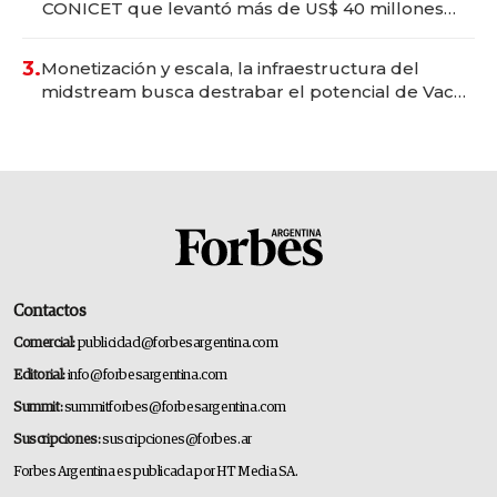
CONICET que levantó más de US$ 40 millones
para fundar startups biotech
3.
Monetización y escala, la infraestructura del
midstream busca destrabar el potencial de Vaca
Muerta
Contactos
Comercial:
publicidad@forbesargentina.com
Editorial:
info@forbesargentina.com
Summit:
summitforbes@forbesargentina.com
Suscripciones:
suscripciones@forbes.ar
Forbes Argentina es publicada por HT Media SA.