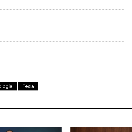
logía
Tesla