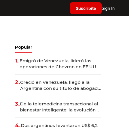
Suscribite
Sign In
Popular
1.
Emigró de Venezuela, lideró las
operaciones de Chevron en EE.UU. y
hoy es la única mujer CEO en Vaca
Muerta
2.
Creció en Venezuela, llegó a la
Argentina con su título de abogado
y construyó un imperio
gastronómico que revoluciona las
3.
De la telemedicina transaccional al
marcas "fast premium"
bienestar inteligente: la evolución
de doc24 para transformar a las
organizaciones
4.
Dos argentinos levantaron US$ 6,2