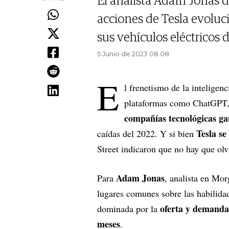
El analista Adam Jonas d
acciones de Tesla evolu
sus vehículos eléctricos 
5 Junio de 2023 08.08
E
l frenetismo de la inteligenc
plataformas como ChatGPT,
compañías tecnológicas ga
Tesla se
caídas del 2022. Y si bien
Street indicaron que no hay que ol
Adam Jonas
Para
, analista en Mor
lugares comunes sobre las habilidad
oferta y demanda 
dominada por la
meses
.