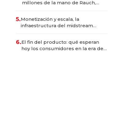
millones de la mano de Rauch,
Englebienne y Woloski
5.
Monetización y escala, la
infraestructura del midstream
busca destrabar el potencial de
Vaca Muerta
6.
El fin del producto: qué esperan
hoy los consumidores en la era de
las experiencias inteligentes