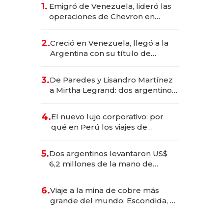
1.
Emigró de Venezuela, lideró las
operaciones de Chevron en
EE.UU. y hoy es la única mujer
CEO en Vaca Muerta
2.
Creció en Venezuela, llegó a la
Argentina con su título de
abogado y construyó un imperio
gastronómico que revoluciona
3.
De Paredes y Lisandro Martínez
las marcas "fast premium"
a Mirtha Legrand: dos argentinos
impulsan el negocio del wellness
deportivo y el cuidado corporal
4.
El nuevo lujo corporativo: por
qué en Perú los viajes de
negocios dejan de ser reuniones
para convertirse en experiencias
5.
Dos argentinos levantaron US$
transformadoras
6,2 millones de la mano de
Rauch, Englebienne y Woloski
6.
Viaje a la mina de cobre más
grande del mundo: Escondida, el
gigante chileno que exporta US$