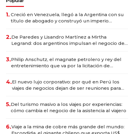
Popular
1.
Creció en Venezuela, llegó a la Argentina con su
título de abogado y construyó un imperio
gastronómico que revoluciona las marcas "fast
premium"
2.
De Paredes y Lisandro Martínez a Mirtha
Legrand: dos argentinos impulsan el negocio del
wellness deportivo y el cuidado corporal
3.
Philip Anschutz, el magnate petrolero y rey del
entretenimiento que va por la licitación de
Tecnópolis junto a Fénix
4.
El nuevo lujo corporativo: por qué en Perú los
viajes de negocios dejan de ser reuniones para
convertirse en experiencias transformadoras
5.
Del turismo masivo a los viajes por experiencias:
cómo cambia el negocio de la asistencia al viajero
6.
Viaje a la mina de cobre más grande del mundo:
Escondida, el gigante chileno que exporta US$