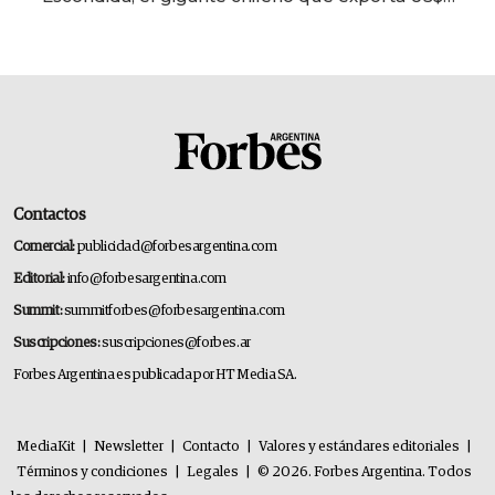
14.000 millones anuales
Contactos
Comercial:
publicidad@forbesargentina.com
Editorial:
info@forbesargentina.com
Summit:
summitforbes@forbesargentina.com
Suscripciones:
suscripciones@forbes.ar
Forbes Argentina es publicada por HT Media SA.
MediaKit
|
Newsletter
|
Contacto
|
Valores y estándares editoriales
|
Términos y condiciones
|
Legales
|
© 2026. Forbes Argentina. Todos