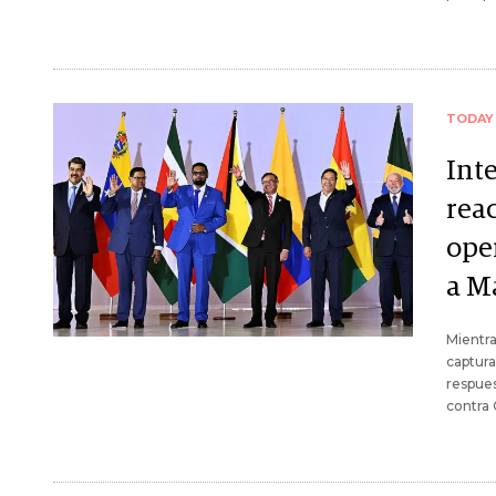
TODAY
Int
rea
ope
a M
Mientra
captura
respues
contra 