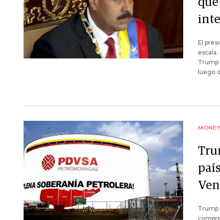
que
int
El pres
escala.
Trump 
luego d
MONE
Tru
paí
Ven
Trump d
compren