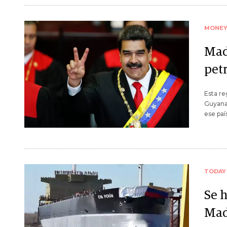
MONE
Mad
pet
Esta re
Guyana
ese paí
TODAY
Se 
Mad