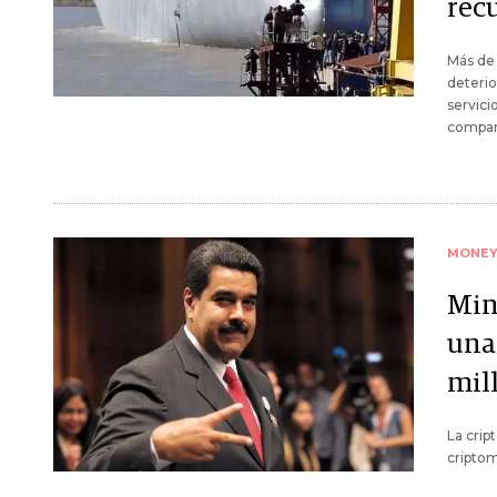
rec
Más de 
deterio
servici
compar
MONE
Min
una
mil
La crip
criptom