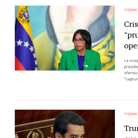
TODAY
Cri
“pr
ope
La vice
preside
ofensiv
“captur
TODAY
Tru