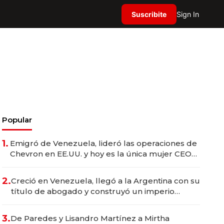
Suscribite
Sign In
Popular
1.
Emigró de Venezuela, lideró las operaciones de
Chevron en EE.UU. y hoy es la única mujer CEO
en Vaca Muerta
2.
Creció en Venezuela, llegó a la Argentina con su
título de abogado y construyó un imperio
gastronómico que revoluciona las marcas "fast
premium"
3.
De Paredes y Lisandro Martínez a Mirtha