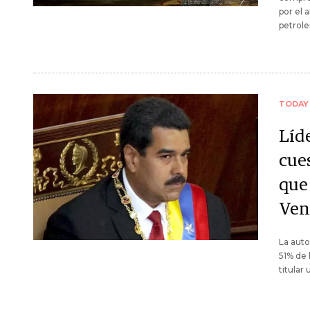
por el 
petrole
TODAY
Líd
cue
que
Ven
La auto
51% de 
titular