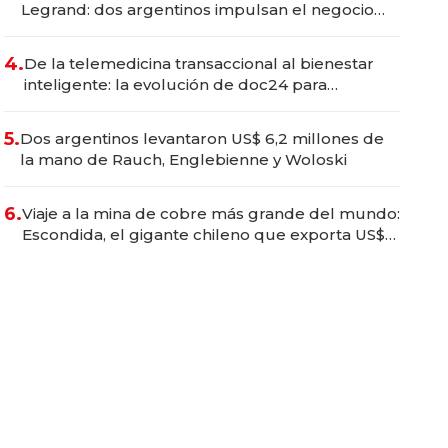
Legrand: dos argentinos impulsan el negocio
del wellness deportivo y el cuidado corporal
4.
De la telemedicina transaccional al bienestar
inteligente: la evolución de doc24 para
transformar a las organizaciones
5.
Dos argentinos levantaron US$ 6,2 millones de
la mano de Rauch, Englebienne y Woloski
6.
Viaje a la mina de cobre más grande del mundo:
Escondida, el gigante chileno que exporta US$
14.000 millones anuales