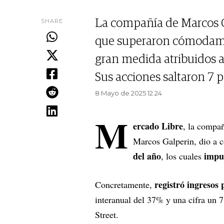
SHARE
La compañía de Marcos Ga
que superaron cómodament
gran medida atribuidos a 
Sus acciones saltaron 7 p
8 Mayo de 2025 12.24
M
ercado Libre
, la compañ
Marcos Galperin, dio a c
del año
impul
, los cuales
registró ingresos
Concretamente,
interanual del 37% y una cifra un 7
Street.