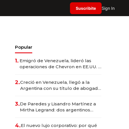
Suscribite
Sign In
Popular
1.
Emigró de Venezuela, lideró las
operaciones de Chevron en EE.UU. y
hoy es la única mujer CEO en Vaca
Muerta
2.
Creció en Venezuela, llegó a la
Argentina con su título de abogado
y construyó un imperio
gastronómico que revoluciona las
3.
De Paredes y Lisandro Martínez a
marcas "fast premium"
Mirtha Legrand: dos argentinos
impulsan el negocio del wellness
deportivo y el cuidado corporal
4.
El nuevo lujo corporativo: por qué