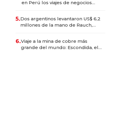
en Perú los viajes de negocios
dejan de ser reuniones para
convertirse en experiencias
5.
Dos argentinos levantaron US$ 6,2
transformadoras
millones de la mano de Rauch,
Englebienne y Woloski
6.
Viaje a la mina de cobre más
grande del mundo: Escondida, el
gigante chileno que exporta US$
14.000 millones anuales