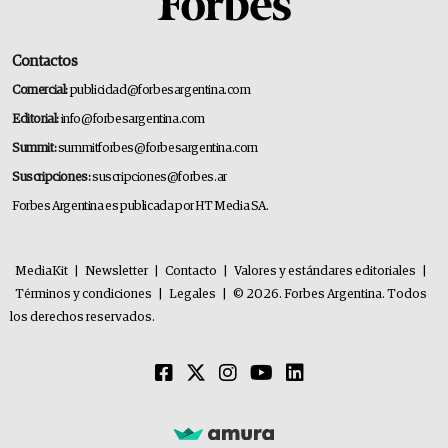
Contactos
Comercial:
publicidad@forbesargentina.com
Editorial:
info@forbesargentina.com
Summit:
summitforbes@forbesargentina.com
Suscripciones:
suscripciones@forbes.ar
Forbes Argentina es publicada por HT Media SA.
MediaKit
|
Newsletter
|
Contacto
|
Valores y estándares editoriales
|
Términos y condiciones
|
Legales
|
© 2026. Forbes Argentina. Todos
los derechos reservados.