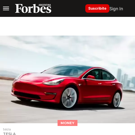
Sign In
Suscribite
MONEY
tesla
TESLA