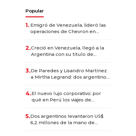
Popular
1.
Emigró de Venezuela, lideró las
operaciones de Chevron en
EE.UU. y hoy es la única mujer
CEO en Vaca Muerta
2.
Creció en Venezuela, llegó a la
Argentina con su título de
abogado y construyó un imperio
gastronómico que revoluciona
3.
De Paredes y Lisandro Martínez
las marcas "fast premium"
a Mirtha Legrand: dos argentinos
impulsan el negocio del wellness
deportivo y el cuidado corporal
4.
El nuevo lujo corporativo: por
qué en Perú los viajes de
negocios dejan de ser reuniones
para convertirse en experiencias
5.
Dos argentinos levantaron US$
transformadoras
6,2 millones de la mano de
Rauch, Englebienne y Woloski