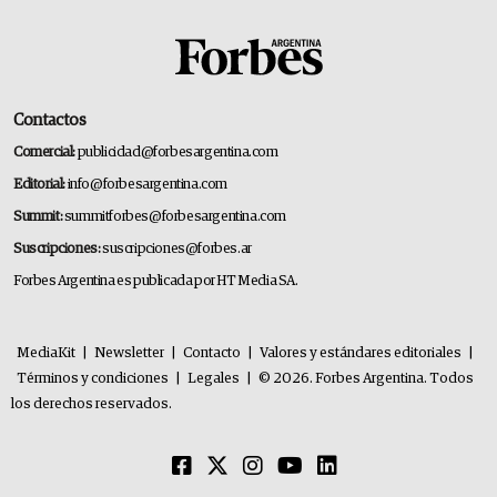
Contactos
Comercial:
publicidad@forbesargentina.com
Editorial:
info@forbesargentina.com
Summit:
summitforbes@forbesargentina.com
Suscripciones:
suscripciones@forbes.ar
Forbes Argentina es publicada por HT Media SA.
MediaKit
|
Newsletter
|
Contacto
|
Valores y estándares editoriales
|
Términos y condiciones
|
Legales
|
© 2026. Forbes Argentina. Todos
los derechos reservados.