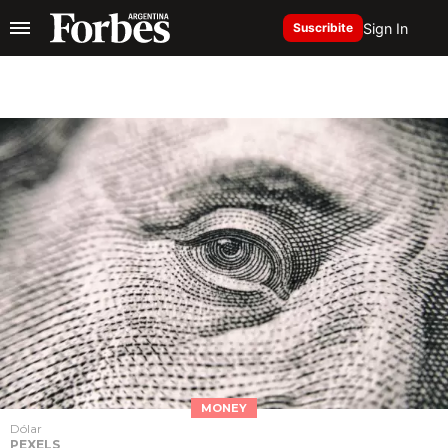
Sign In
Suscribite
MONEY
Dólar
PEXELS