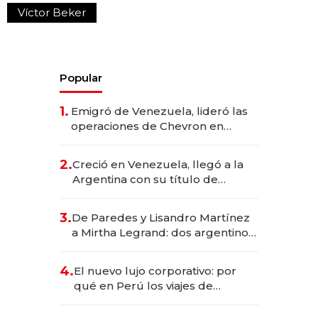
Víctor Beker
Popular
1.
Emigró de Venezuela, lideró las
operaciones de Chevron en
EE.UU. y hoy es la única mujer
CEO en Vaca Muerta
2.
Creció en Venezuela, llegó a la
Argentina con su título de
abogado y construyó un imperio
gastronómico que revoluciona
3.
De Paredes y Lisandro Martínez
las marcas "fast premium"
a Mirtha Legrand: dos argentinos
impulsan el negocio del wellness
deportivo y el cuidado corporal
4.
El nuevo lujo corporativo: por
qué en Perú los viajes de
negocios dejan de ser reuniones
para convertirse en experiencias