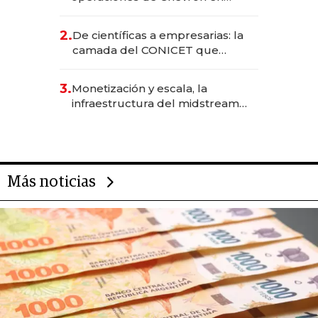
EE.UU. y hoy es la única mujer
CEO en Vaca Muerta
2.
De científicas a empresarias: la
camada del CONICET que
levantó más de US$ 40 millones
para fundar startups biotech
3.
Monetización y escala, la
infraestructura del midstream
busca destrabar el potencial de
Vaca Muerta
Más noticias