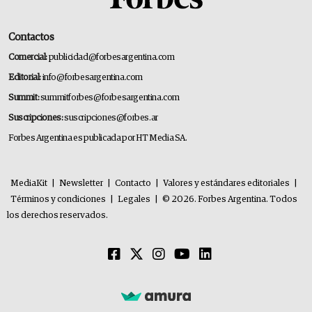
Contactos
Comercial:
publicidad@forbesargentina.com
Editorial:
info@forbesargentina.com
Summit:
summitforbes@forbesargentina.com
Suscripciones:
suscripciones@forbes.ar
Forbes Argentina es publicada por HT Media SA.
MediaKit
|
Newsletter
|
Contacto
|
Valores y estándares editoriales
|
Términos y condiciones
|
Legales
|
© 2026. Forbes Argentina. Todos
los derechos reservados.