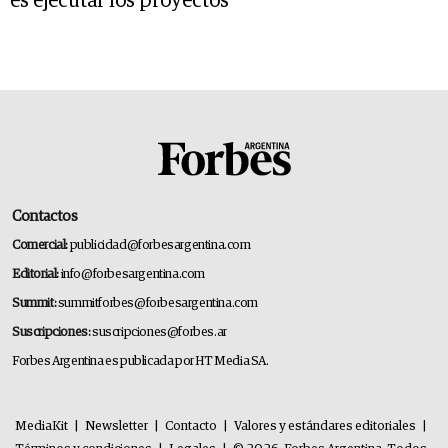
es ejecutar los proyectos"
Contactos
Comercial:
publicidad@forbesargentina.com
Editorial:
info@forbesargentina.com
Summit:
summitforbes@forbesargentina.com
Suscripciones:
suscripciones@forbes.ar
Forbes Argentina es publicada por HT Media SA.
MediaKit
|
Newsletter
|
Contacto
|
Valores y estándares editoriales
|