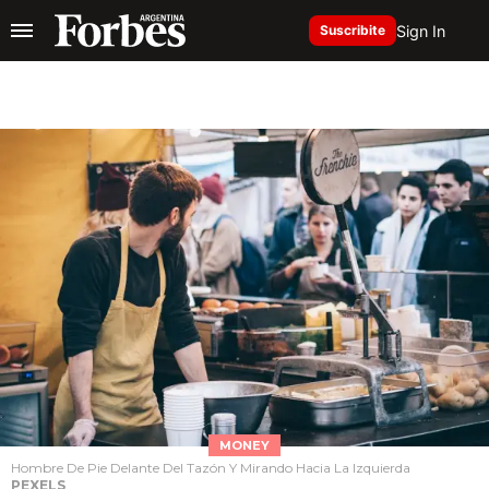
Sign In
Suscribite
MONEY
Hombre De Pie Delante Del Tazón Y Mirando Hacia La Izquierda
PEXELS