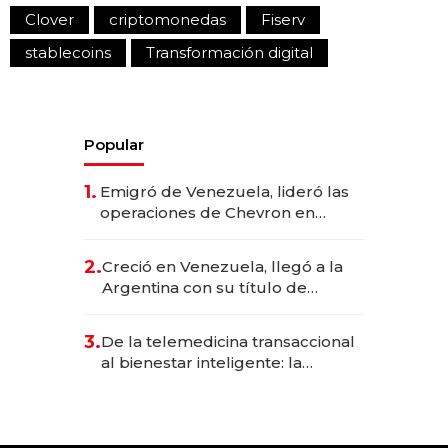
Clover
criptomonedas
Fiserv
stablecoins
Transformación digital
Popular
1.
Emigró de Venezuela, lideró las
operaciones de Chevron en
EE.UU. y hoy es la única mujer
CEO en Vaca Muerta
2.
Creció en Venezuela, llegó a la
Argentina con su título de
abogado y construyó un imperio
gastronómico que revoluciona
3.
De la telemedicina transaccional
las marcas "fast premium"
al bienestar inteligente: la
evolución de doc24 para
transformar a las organizaciones