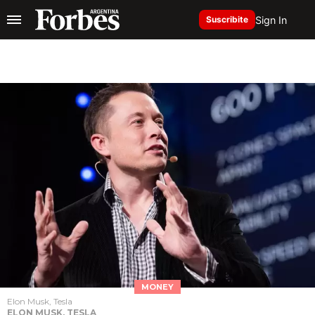
Sign In
Suscribite
MONEY
Elon Musk, Tesla
ELON MUSK, TESLA