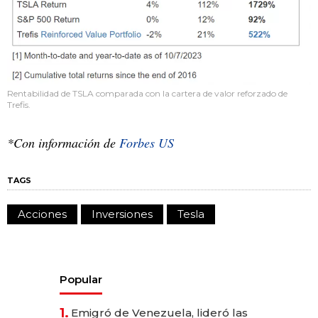
Rentabilidad de TSLA comparada con la cartera de valor reforzado de
Trefis.
*Con información de
Forbes US
TAGS
Acciones
Inversiones
Tesla
Popular
1.
Emigró de Venezuela, lideró las