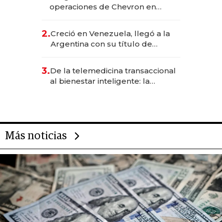
operaciones de Chevron en
EE.UU. y hoy es la única mujer
CEO en Vaca Muerta
2.
Creció en Venezuela, llegó a la
Argentina con su título de
abogado y construyó un imperio
gastronómico que revoluciona
3.
De la telemedicina transaccional
las marcas "fast premium"
al bienestar inteligente: la
evolución de doc24 para
transformar a las organizaciones
Más noticias