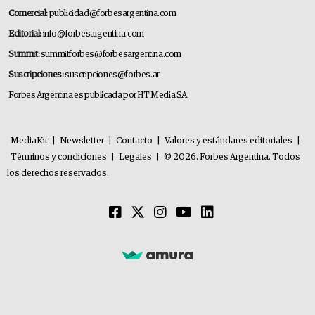
Comercial:
publicidad@forbesargentina.com
Editorial:
info@forbesargentina.com
Summit:
summitforbes@forbesargentina.com
Suscripciones:
suscripciones@forbes.ar
Forbes Argentina es publicada por HT Media SA.
MediaKit
|
Newsletter
|
Contacto
|
Valores y estándares editoriales
|
Términos y condiciones
|
Legales
|
© 2026. Forbes Argentina. Todos
los derechos reservados.