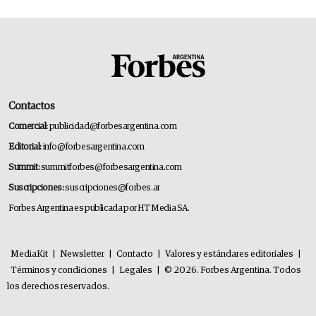
Contactos
Comercial:
publicidad@forbesargentina.com
Editorial:
info@forbesargentina.com
Summit:
summitforbes@forbesargentina.com
Suscripciones:
suscripciones@forbes.ar
Forbes Argentina es publicada por HT Media SA.
MediaKit
|
Newsletter
|
Contacto
|
Valores y estándares editoriales
|
Términos y condiciones
|
Legales
|
© 2026. Forbes Argentina. Todos
los derechos reservados.