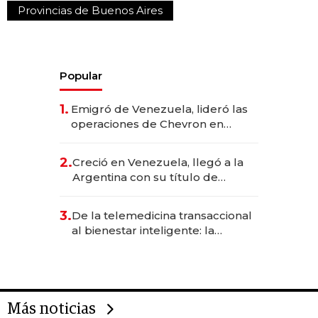
Provincias de Buenos Aires
Popular
1.
Emigró de Venezuela, lideró las
operaciones de Chevron en
EE.UU. y hoy es la única mujer
CEO en Vaca Muerta
2.
Creció en Venezuela, llegó a la
Argentina con su título de
abogado y construyó un imperio
gastronómico que revoluciona
3.
De la telemedicina transaccional
las marcas "fast premium"
al bienestar inteligente: la
evolución de doc24 para
transformar a las organizaciones
Más noticias