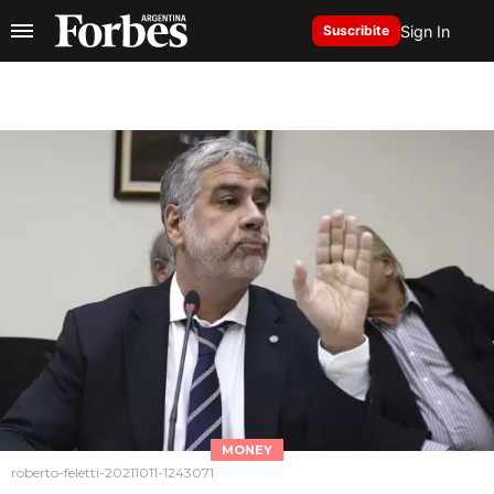
Sign In
Suscribite
MONEY
roberto-feletti-20211011-1243071