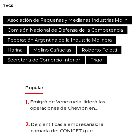
TAGS
Asociación de Pequeñas y Medianas Industrias Molin
Comisión Nacional de Defensa de la Competencia
Federación Argentina de la Industria Molinera
Harina
Molino Cañuelas
Roberto Feletti
Secretaría de Comercio Interior
Trigo
Popular
1.
Emigró de Venezuela, lideró las
operaciones de Chevron en
EE.UU. y hoy es la única mujer
CEO en Vaca Muerta
2.
De científicas a empresarias: la
camada del CONICET que