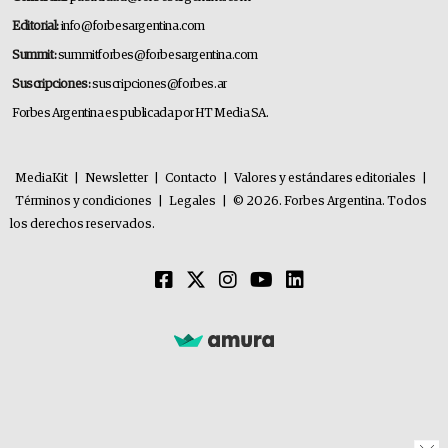
Editorial:
info@forbesargentina.com
Summit:
summitforbes@forbesargentina.com
Suscripciones:
suscripciones@forbes.ar
Forbes Argentina es publicada por HT Media SA.
MediaKit
|
Newsletter
|
Contacto
|
Valores y estándares editoriales
|
Términos y condiciones
|
Legales
|
© 2026. Forbes Argentina. Todos
los derechos reservados.