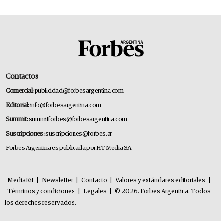
Contactos
Comercial:
publicidad@forbesargentina.com
Editorial:
info@forbesargentina.com
Summit:
summitforbes@forbesargentina.com
Suscripciones:
suscripciones@forbes.ar
Forbes Argentina es publicada por HT Media SA.
MediaKit
|
Newsletter
|
Contacto
|
Valores y estándares editoriales
|
Términos y condiciones
|
Legales
|
© 2026. Forbes Argentina. Todos
los derechos reservados.