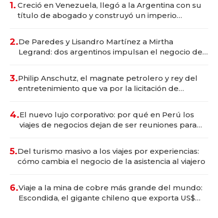
1.
Creció en Venezuela, llegó a la Argentina con su
título de abogado y construyó un imperio
gastronómico que revoluciona las marcas "fast
premium"
2.
De Paredes y Lisandro Martínez a Mirtha
Legrand: dos argentinos impulsan el negocio del
wellness deportivo y el cuidado corporal
3.
Philip Anschutz, el magnate petrolero y rey del
entretenimiento que va por la licitación de
Tecnópolis junto a Fénix
4.
El nuevo lujo corporativo: por qué en Perú los
viajes de negocios dejan de ser reuniones para
convertirse en experiencias transformadoras
5.
Del turismo masivo a los viajes por experiencias:
cómo cambia el negocio de la asistencia al viajero
6.
Viaje a la mina de cobre más grande del mundo:
Escondida, el gigante chileno que exporta US$
14.000 millones anuales