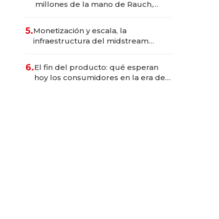
millones de la mano de Rauch,
Englebienne y Woloski
5.
Monetización y escala, la
infraestructura del midstream
busca destrabar el potencial de
Vaca Muerta
6.
El fin del producto: qué esperan
hoy los consumidores en la era de
las experiencias inteligentes