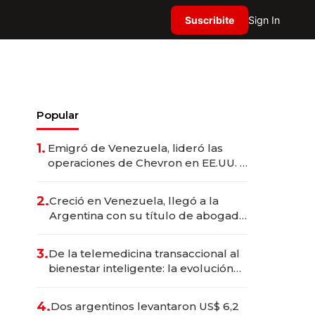
Suscribite
Sign In
Popular
1.
Emigró de Venezuela, lideró las
operaciones de Chevron en EE.UU. y
hoy es la única mujer CEO en Vaca
Muerta
2.
Creció en Venezuela, llegó a la
Argentina con su título de abogado
y construyó un imperio
gastronómico que revoluciona las
3.
De la telemedicina transaccional al
marcas "fast premium"
bienestar inteligente: la evolución
de doc24 para transformar a las
organizaciones
4.
Dos argentinos levantaron US$ 6,2